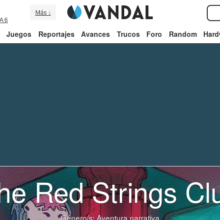
Más ↓
A 6
Juegos
Reportajes
Avances
Trucos
Foro
Random
Hard
he Red Strings Cl
Género/s:
Aventura narrativa