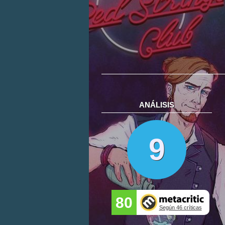
ANÁLISIS
9
80
Según 46 críticas