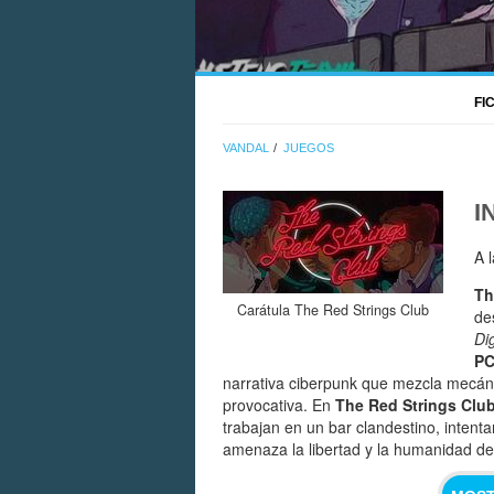
FI
VANDAL
JUEGOS
I
A 
Th
Carátula The Red Strings Club
de
Dig
P
narrativa ciberpunk que mezcla mecáni
provocativa. En
The Red Strings Clu
trabajan en un bar clandestino, inten
amenaza la libertad y la humanidad de