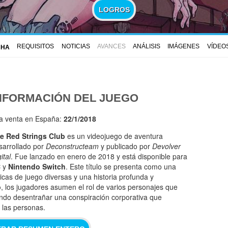
LOGROS
REQUISITOS
NOTICIAS
AVANCES
ANÁLISIS
IMÁGENES
VÍDEO
CHA
NFORMACIÓN DEL JUEGO
la venta en España:
22/1/2018
e Red Strings Club
es un videojuego de aventura
sarrollado por
Deconstructeam
y publicado por
Devolver
ital
. Fue lanzado en enero de 2018 y está disponible para
C
y
Nintendo Switch
. Este título se presenta como una
cas de juego diversas y una historia profunda y
b
, los jugadores asumen el rol de varios personajes que
tando desentrañar una conspiración corporativa que
 las personas.