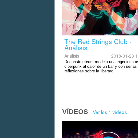
The Red Strings Club -
Análisis
Análisis
2018-01-23 1
Deconstructeam modela una ingeniosa a
ciberpunk al calor de un bar y con serias
reflexiones sobre la libertad.
VÍDEOS
Ver los 1 vídeos