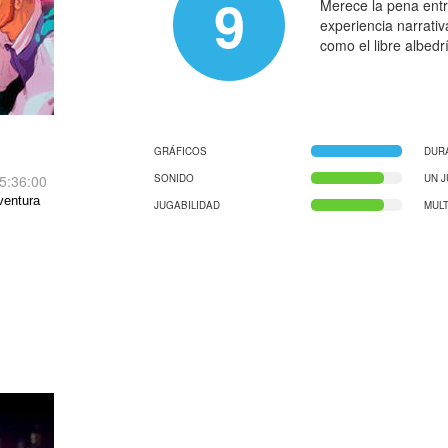
9
Merece la pena entr
experiencia narrati
como el libre albedr
GRÁFICOS
DUR
5:36:00
SONIDO
UN 
ventura
JUGABILIDAD
MUL