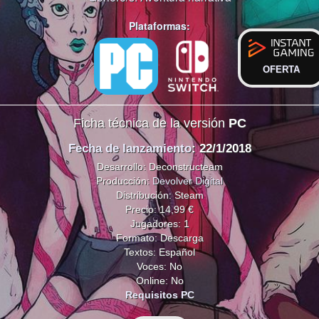
Plataformas:
OFERTA
Ficha técnica de la versión
PC
Fecha de lanzamiento
: 22/1/2018
Desarrollo: Deconstructeam
Producción:
Devolver Digital
Distribución: Steam
Precio: 14,99 €
Jugadores: 1
Formato: Descarga
Textos: Español
Voces: No
Online: No
Requisitos PC