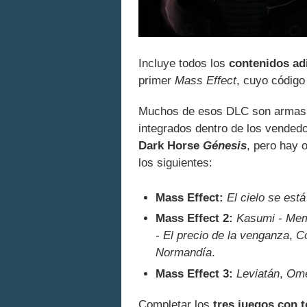
Incluye todos los
contenidos ad
primer
Mass Effect
, cuyo código
Muchos de esos DLC son armas, 
integrados dentro de los vended
Dark Horse
Génesis
, pero hay 
los siguientes:
Mass Effect:
El cielo se est
Mass Effect 2:
Kasumi - Mem
- El precio de la venganza
,
C
Normandía
.
Mass Effect 3:
Leviatán
,
Om
Completar los
tres juegos con 