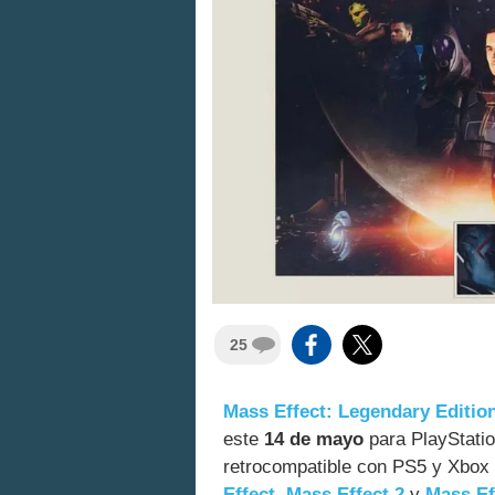
25
Mass Effect: Legendary Editio
este
14 de mayo
para PlayStatio
retrocompatible con PS5 y Xbox S
Effect
,
Mass Effect 2
y
Mass Ef