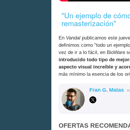
"Un ejemplo de cóm
remasterización"
En
Vandal
publicamos este juev
definimos como "todo un ejempl
vez de ir a lo fácil, en BioWare
introducido todo tipo de mejor
aspecto visual increíble y aco
más mínimo la esencia de los ori
Fran G. Matas
R
OFERTAS RECOMEND