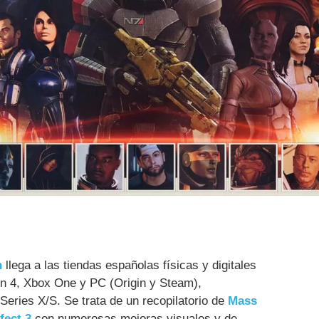
n
llega a las tiendas españolas físicas y digitales
n 4, Xbox One y PC (Origin y Steam),
eries X/S. Se trata de un recopilatorio de
Mass
fect 3
con numerosas mejoras visuales y de