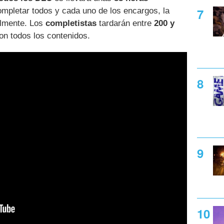
completar todos y cada uno de los encargos, la
almente. Los
completistas
tardarán entre
200 y
on todos los contenidos.