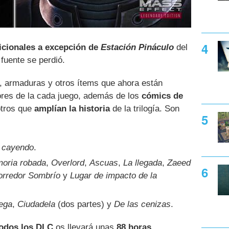
icionales a excepción de
Estación Pináculo
del
 fuente se perdió.
armaduras y otros ítems que ahora están
ores de la cada juego, además de los
cómics de
otros que
amplían la historia
de la trilogía. Son
á cayendo
.
oria robada
,
Overlord
,
Ascuas
,
La llegada
,
Zaeed
orredor Sombrío
y
Lugar de impacto de la
ega
,
Ciudadela
(dos partes) y
De las cenizas
.
todos los DLC
os llevará unas
88 horas