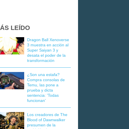
ÁS LEÍDO
Dragon Ball Xenoverse
3 muestra en acción al
Super Saiyan 3 y
desata el poder de la
transformación
¿Son una estafa?
Compra consolas de
Temu, las pone a
prueba y dicta
sentencia: 'Todas
funcionan'
Los creadores de The
Blood of Dawnwalker
presumen de la