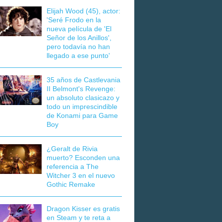
Elijah Wood (45), actor:
'Seré Frodo en la
nueva película de 'El
Señor de los Anillos',
pero todavía no han
llegado a ese punto'
35 años de Castlevania
II Belmont's Revenge:
un absoluto clasicazo y
todo un imprescindible
de Konami para Game
Boy
¿Geralt de Rivia
muerto? Esconden una
referencia a The
Witcher 3 en el nuevo
Gothic Remake
Dragon Kisser es gratis
en Steam y te reta a