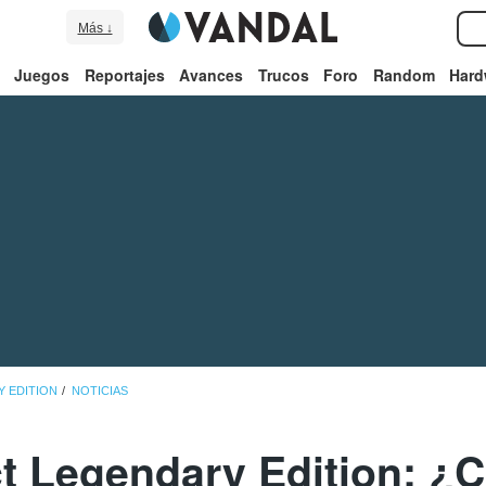
Más ↓
Juegos
Reportajes
Avances
Trucos
Foro
Random
Hard
Y EDITION
NOTICIAS
t Legendary Edition: ¿