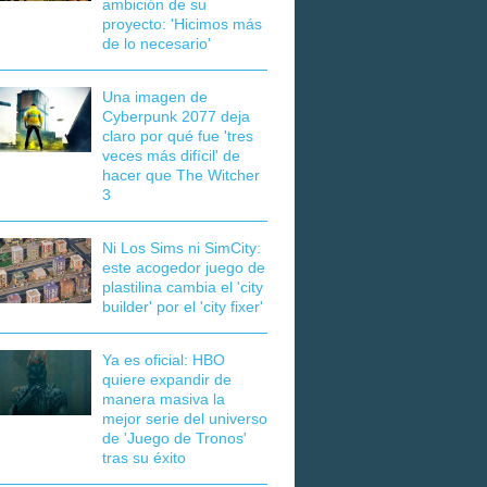
ambición de su
proyecto: 'Hicimos más
de lo necesario'
Una imagen de
Cyberpunk 2077 deja
claro por qué fue 'tres
veces más difícil' de
hacer que The Witcher
3
Ni Los Sims ni SimCity:
este acogedor juego de
plastilina cambia el 'city
builder' por el 'city fixer'
Ya es oficial: HBO
quiere expandir de
manera masiva la
mejor serie del universo
de 'Juego de Tronos'
tras su éxito