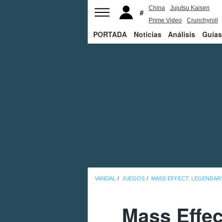
China
Jujutsu Kaisen
Prime Video
Crunchyroll
PORTADA
Noticias
Análisis
Guías
VANDAL
JUEGOS
MASS EFFECT: LEGENDAR
Mass Effec