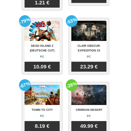
1.21 €
-79%
-53%
DEAD ISLAND 2
CLAIR OBSCUR:
(DEUTSCHE CUT)
EXPEDITION 33
PC
PC
10.09 €
23.29 €
-67%
-28%
TOWN TO CITY
CRIMSON DESERT
PC
PC
8.19 €
49.99 €