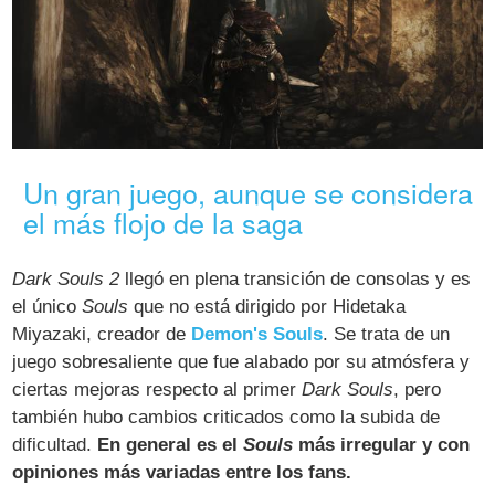
Un gran juego, aunque se considera
el más flojo de la saga
Dark Souls 2
llegó en plena transición de consolas y es
el único
Souls
que no está dirigido por Hidetaka
Miyazaki, creador de
Demon's Souls
. Se trata de un
juego sobresaliente que fue alabado por su atmósfera y
ciertas mejoras respecto al primer
Dark Souls
, pero
también hubo cambios criticados como la subida de
dificultad.
En general es el
Souls
más irregular y con
opiniones más variadas entre los fans.