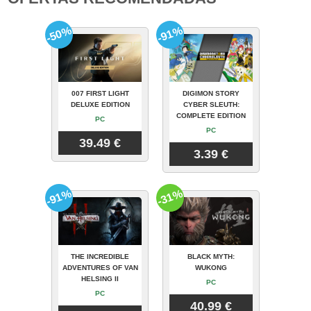
-50%
-91%
007 FIRST LIGHT
DIGIMON STORY
DELUXE EDITION
CYBER SLEUTH:
COMPLETE EDITION
PC
PC
39.49 €
3.39 €
-91%
-31%
THE INCREDIBLE
BLACK MYTH:
ADVENTURES OF VAN
WUKONG
HELSING II
PC
PC
40.99 €