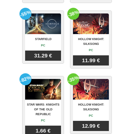
-55%
-38%
STARFIELD
HOLLOW KNIGHT:
SILKSONG
PC
PC
31.29 €
11.99 €
-82%
-35%
STAR WARS: KNIGHTS
HOLLOW KNIGHT:
OF THE OLD
SILKSONG
REPUBLIC
PC
PC
12.99 €
1.66 €