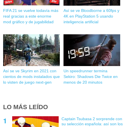
FIFA 21 se vuelve todavía más
Así se ve Bloodborne a 60fps y
real gracias a este enorme
4K en PlayStation 5 usando
mod gráfico y de jugabilidad
inteligencia artificial
Así se ve Skyrim en 2021 con
Un speedrunner termina
cientos de mods instalados que
Sekiro: Shadows Die Twice en
lo visten de juego next-gen
menos de 20 minutos
LO MÁS LEÍDO
Captain Tsubasa 2 sorprende con
su selección española: así son los