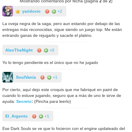
Mostrando comentarios por fecha (página
2
de
2
)
yaridovic
+2
La oveja negra de la saga, pero aun estando por debajo de las
entregas más reconocidas, sigue siendo un juego top. Me están
entrando ganas de rejugarlo y sacarle el platino.
AlexTheNight
+0
Yo lo tengo pendiente es el único que no he jugado
SoulVania
+1
Por cierto, aquí dejo este croquis que me fabriqué en paint de
cuando lo estuve jugando, seguro que a más de uno le sirve de
ayuda:
Secreto
:
(Pincha para leerlo)
El_Argento
+1
Ese Dark Souls se ve que lo hicieron con el engine updateado del