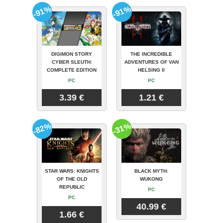
-91%
-91%
DIGIMON STORY
THE INCREDIBLE
CYBER SLEUTH:
ADVENTURES OF VAN
COMPLETE EDITION
HELSING II
PC
PC
3.39 €
1.21 €
-82%
-31%
STAR WARS: KNIGHTS
BLACK MYTH:
OF THE OLD
WUKONG
REPUBLIC
PC
PC
40.99 €
1.66 €