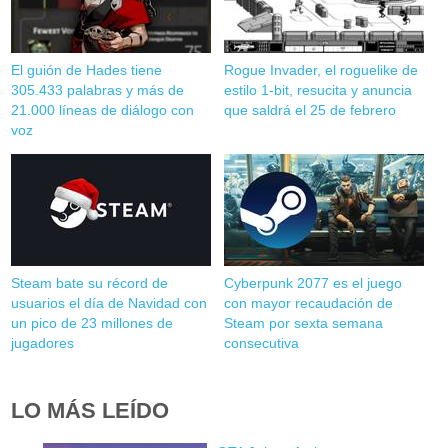
El guión de Hades tiene
Rogue Invader, el roguelike de
305.433 palabras y más de
estilo 1-bit, resucita y anuncia
21.000 líneas de diálogo con
que saldrá el 25 de febrero
voz
Steam bate su récord de
Cyberpunk 2077 es el juego
usuarios el día de Navidad con
con mayor recaudación de
un pico de 23 millones de
Steam por sexta semana
jugadores
consecutiva
LO MÁS LEÍDO