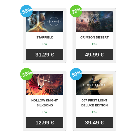
-55%
-28%
STARFIELD
CRIMSON DESERT
PC
PC
31.29 €
49.99 €
-35%
-50%
HOLLOW KNIGHT:
007 FIRST LIGHT
SILKSONG
DELUXE EDITION
PC
PC
12.99 €
39.49 €