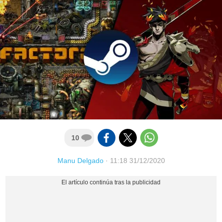
10
Manu Delgado
·
11:18 31/12/2020