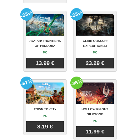
-53%
-53%
AVATAR: FRONTIERS
CLAIR OBSCUR:
OF PANDORA
EXPEDITION 33
PC
PC
13.99 €
23.29 €
-67%
-38%
TOWN TO CITY
HOLLOW KNIGHT:
SILKSONG
PC
PC
8.19 €
11.99 €