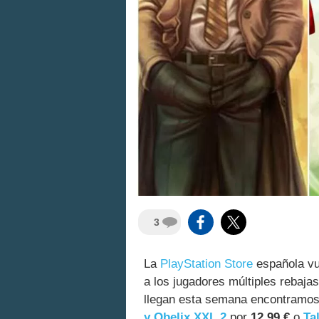
3
La
PlayStation Store
española vu
a los jugadores múltiples rebaj
llegan esta semana encontramo
y Obelix XXL 2
por
12,99 €
o
Ta