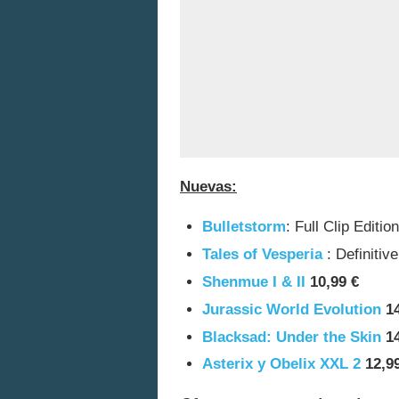
Nuevas:
Bulletstorm
: Full Clip Editio
Tales of Vesperia
: Definitiv
Shenmue I & II
10,99 €
Jurassic World Evolution
1
Blacksad: Under the Skin
1
Asterix y Obelix XXL 2
12,9