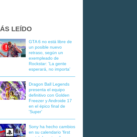
ÁS LEÍDO
GTA 6 no está libre de
un posible nuevo
retraso, según un
exempleado de
Rockstar: 'La gente
esperará, no importa'
Dragon Ball Legends
presenta el equipo
definitivo con Golden
Freezer y Androide 17
en el épico final de
'Super'
Sony ha hecho cambios
en su calendario 'first