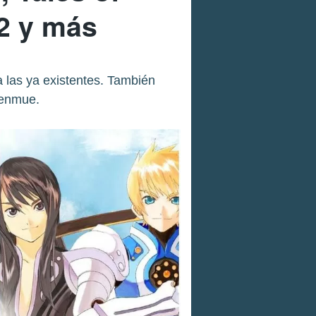
 2 y más
 las ya existentes. También
henmue.