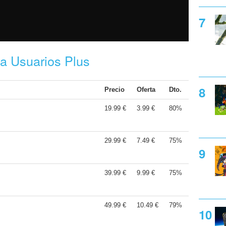
ra Usuarios Plus
Precio
Oferta
Dto.
19.99 €
3.99 €
80%
29.99 €
7.49 €
75%
39.99 €
9.99 €
75%
49.99 €
10.49 €
79%