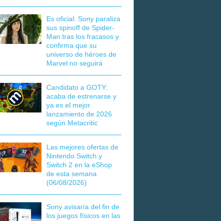
Es oficial: Sony paraliza
sus spinoff de Spider-
Man tras los fracasos y
confirma que su
universo de héroes de
Marvel no seguirá
Candidato a GOTY:
acaba de estrenarse y
ya es el mejor
lanzamiento de 2026
según Metacritic
Las mejores ofertas de
Nintendo Switch y
Switch 2 en la eShop
de esta semana
(06/08/2026)
Sony avisaría del fin de
los juegos físicos en las