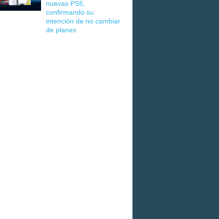
nuevas PS5,
confirmando su
intención de no cambiar
de planes