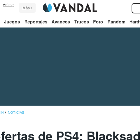
Anime
Más ↓
Juegos
Reportajes
Avances
Trucos
Foro
Random
Hard
IN
NOTICIAS
fertas de PS4: Blacksad,