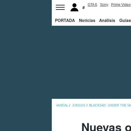
GTA 6
Sony
Prime Video
PORTADA
Noticias
Análisis
Guías
VANDAL
JUEGOS
BLACKSAD: UNDER THE SK
Nuevas o