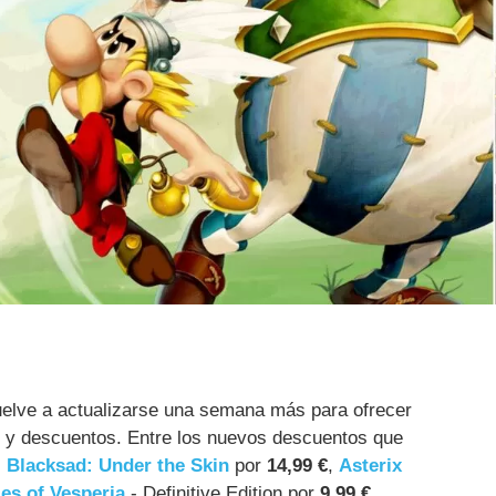
elve a actualizarse una semana más para ofrecer
as y descuentos. Entre los nuevos descuentos que
s
Blacksad: Under the Skin
por
14,99 €
,
Asterix
les of Vesperia
- Definitive Edition por
9,99 €
.