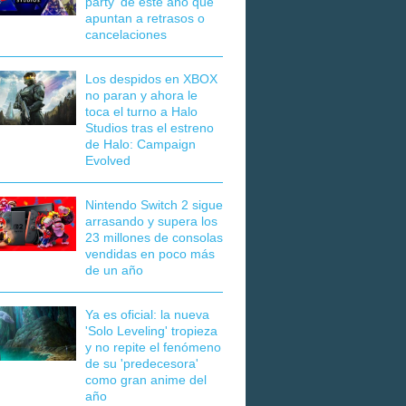
party' de este año que
apuntan a retrasos o
cancelaciones
Los despidos en XBOX
no paran y ahora le
toca el turno a Halo
Studios tras el estreno
de Halo: Campaign
Evolved
Nintendo Switch 2 sigue
arrasando y supera los
23 millones de consolas
vendidas en poco más
de un año
Ya es oficial: la nueva
'Solo Leveling' tropieza
y no repite el fenómeno
de su 'predecesora'
como gran anime del
año