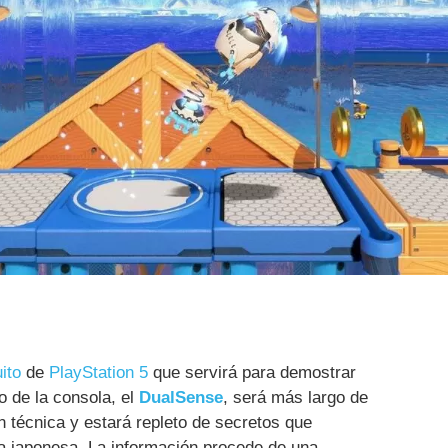
ito
de
PlayStation 5
que servirá para demostrar
 de la consola, el
DualSense
, será más largo de
 técnica y estará repleto de secretos que
ca japonesa. La información procede de una