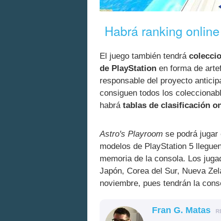
Habrá ranking onlin
El juego también tendrá
colecci
de PlayStation
en forma de artef
responsable del proyecto anticip
consiguen todos los coleccionabl
habrá
tablas de clasificación o
Astro's Playroom
se podrá jugar
modelos de PlayStation 5 lleguen 
memoria de la consola. Los jug
Japón, Corea del Sur, Nueva Zela
noviembre, pues tendrán la con
Fran G. Matas
R