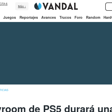
GTA 6
Más ↓
Juegos
Reportajes
Avances
Trucos
Foro
Random
Hard
TICIAS
yroom de PS5 durará un