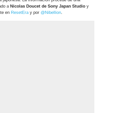
ado a
Nicolas Doucet de Sony Japan Studio
y
nte en
ResetEra
y por
@Nibellion
.