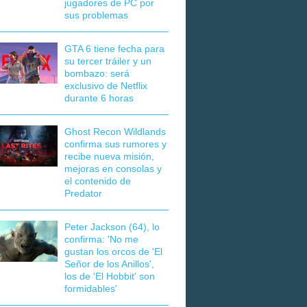
jugadores de PC por
sus problemas
GTA 6 tiene fecha para
su tercer tráiler y un
bombazo: será
exclusivo de Netflix
durante 6 horas
Ghost Recon Wildlands
confirma sus rumores y
recibe nueva misión,
mejoras en consolas y
el contenido de
Predator
Peter Jackson (64), lo
confirma: 'No me
gustan los orcos de 'El
Señor de los Anillos',
los de 'El Hobbit' son
formidables'