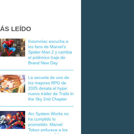
ÁS LEÍDO
Insomniac escucha a
los fans de Marvel's
Spider-Man 2 y cambia
el polémico traje de
Brand New Day
La secuela de uno de
los mejores RPG de
2025 desata el hype:
nuevo tráiler de Trails in
the Sky 2nd Chapter
Arc System Works no
ha cumplido lo
prometido: Marvel
Tokon enfurece a los