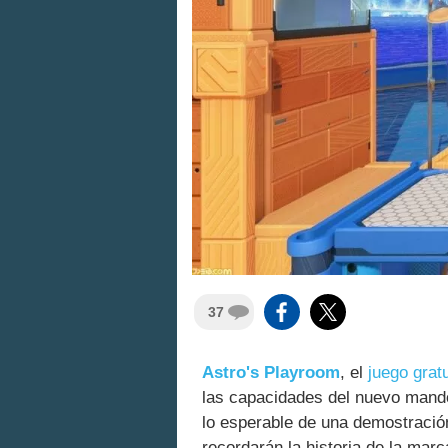
37
Astro's Playroom
, el
juego gratu
las capacidades del nuevo mando
lo esperable de una demostración
recordarán la historia de la mar