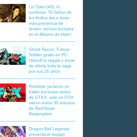
Liv Tyler (49), lo
confirma: 'El Señor de
los Anillos iba a tener
más presencia de
Arwen, incluso luchaba
en el Abismo de Helm'
Ghost Recon: Future
Soldier gratis en PC:
Ubisoft lo regala y pone
de oferta toda la saga
por sus 25 años
Rockstar ya lanzó un
tráiler exclusivo antes
de GTA 6: solo en FOX
vieron estos 30 minutos
de Red Dead
Redemption
Dragon Ball Legends
presenta el equipo