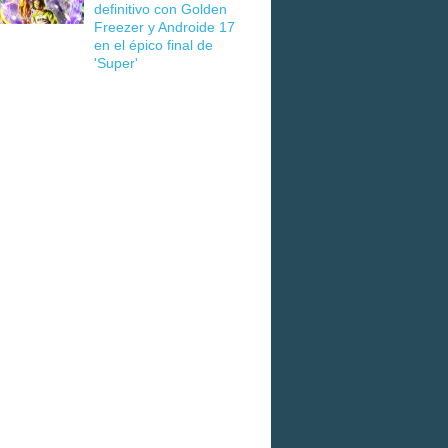
definitivo con Golden
Freezer y Androide 17
en el épico final de
'Super'