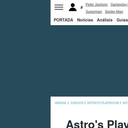
Peter Jackson
Gameplay 
Superman
Spider-Man
PORTADA
Noticias
Análisis
Guías
VANDAL
JUEGOS
ASTRO'S PLAYROOM
NO
Astro's Pla