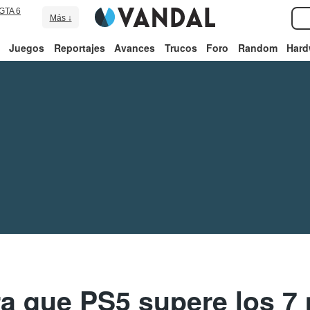
GTA 6
Más ↓
Juegos
Reportajes
Avances
Trucos
Foro
Random
Hard
a que PS5 supere los 7 