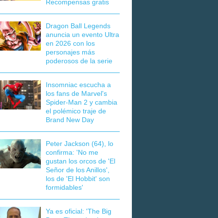
Recompensas gratis
Dragon Ball Legends
anuncia un evento Ultra
en 2026 con los
personajes más
poderosos de la serie
Insomniac escucha a
los fans de Marvel's
Spider-Man 2 y cambia
el polémico traje de
Brand New Day
Peter Jackson (64), lo
confirma: 'No me
gustan los orcos de 'El
Señor de los Anillos',
los de 'El Hobbit' son
formidables'
Ya es oficial: 'The Big