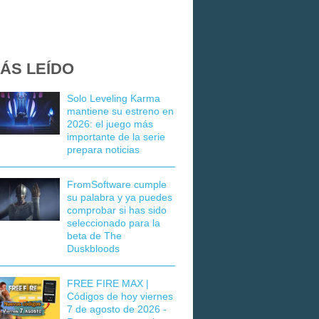
ÁS LEÍDO
Solo Leveling Karma
mantiene su estreno en
2026: el juego más
importante de la serie
prepara noticias
FromSoftware cumple
su palabra y ya puedes
comprobar si has sido
seleccionado para la
beta de The
Duskbloods
FREE FIRE MAX |
Códigos de hoy viernes
7 de agosto de 2026 -