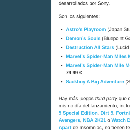
desarrollados por Sony.
Son los siguientes:
Astro’s Playroom
(Japan Stu
Demon’s Souls
(Bluepoint G
Destruction All Stars
(Lucid
Marvel’s Spider-Man Miles 
Marvel’s Spider-Man Mile M
79.99 €
Sackboy A Big Adventure
(S
Hay más juegos
third party
que c
mismo día del lanzamiento, inc
5 Special Edition
,
Dirt 5
,
Fortni
Avengers
,
NBA 2K21
o
Watch D
Apart
de Insomniac, no tienen f