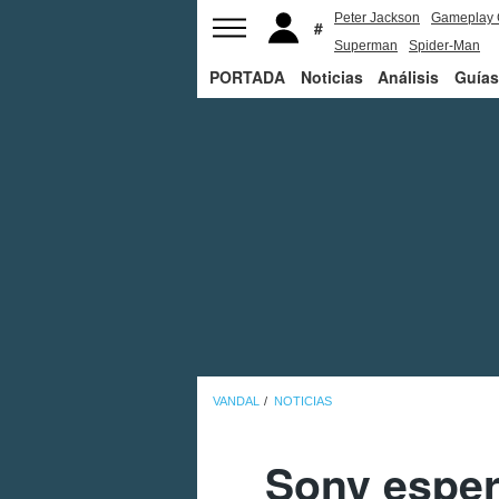
Peter Jackson
Gameplay 
Superman
Spider-Man
PORTADA
Noticias
Análisis
Guías
VANDAL
NOTICIAS
Sony esper