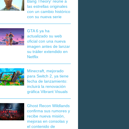
Bang Theory' reúne a
las estrellas originales
con un cambio histórico
con su nueva serie
GTA 6 ya ha
actualizado su web
oficial con una nueva
imagen antes de lanzar
su tráiler extendido en
Netflix
Minecraft, mejorado
para Switch 2, ya tiene
fecha de lanzamiento:
incluirá la renovación
gráfica Vibrant Visuals
Ghost Recon Wildlands
confirma sus rumores y
recibe nueva misión,
mejoras en consolas y
el contenido de