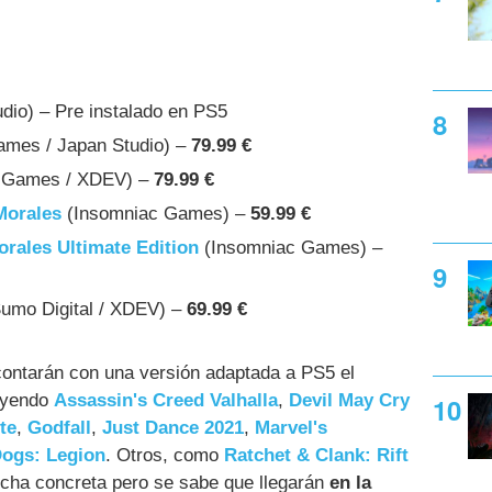
dio) – Pre instalado en PS5
ames / Japan Studio) –
79.99 €
 Games / XDEV) –
79.99 €
Morales
(Insomniac Games) –
59.99 €
orales Ultimate Edition
(Insomniac Games) –
umo Digital / XDEV) –
69.99 €
ontarán con una versión adaptada a PS5 el
luyendo
Assassin's Creed Valhalla
,
Devil May Cry
te
,
Godfall
,
Just Dance 2021
,
Marvel's
ogs: Legion
. Otros, como
Ratchet & Clank: Rift
echa concreta pero se sabe que llegarán
en la