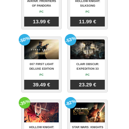
AVATAR: FRONTIERS
HOLLOW KNIGHT:
OF PANDORA
SILKSONG
PC
PC
13.99 €
11.99 €
-50%
-53%
007 FIRST LIGHT
CLAIR OBSCUR:
DELUXE EDITION
EXPEDITION 33
PC
PC
39.49 €
23.29 €
-35%
-82%
HOLLOW KNIGHT:
STAR WARS: KNIGHTS