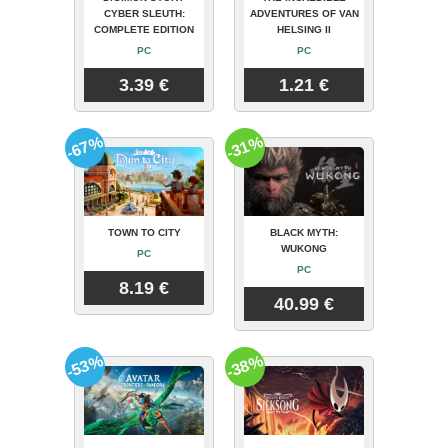
CYBER SLEUTH:
ADVENTURES OF VAN
COMPLETE EDITION
HELSING II
PC
PC
3.39 €
1.21 €
-67%
-31%
TOWN TO CITY
BLACK MYTH:
WUKONG
PC
PC
8.19 €
40.99 €
-53%
-38%