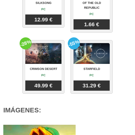
SILKSONG
OF THE OLD
REPUBLIC
PC
PC
12.99 €
1.66 €
-28%
-55%
CRIMSON DESERT
STARFIELD
PC
PC
49.99 €
31.29 €
IMÁGENES: