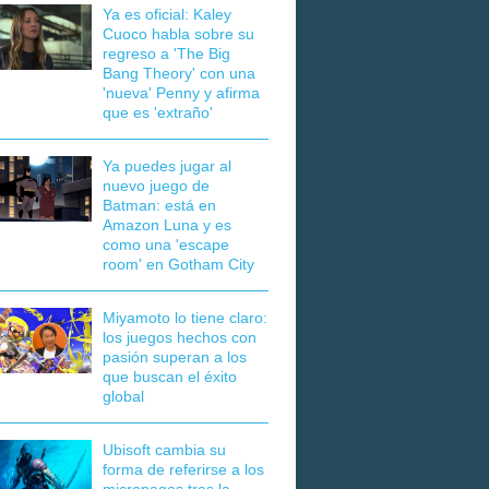
Ya es oficial: Kaley
Cuoco habla sobre su
regreso a 'The Big
Bang Theory' con una
'nueva' Penny y afirma
que es 'extraño'
Ya puedes jugar al
nuevo juego de
Batman: está en
Amazon Luna y es
como una 'escape
room' en Gotham City
Miyamoto lo tiene claro:
los juegos hechos con
pasión superan a los
que buscan el éxito
global
Ubisoft cambia su
forma de referirse a los