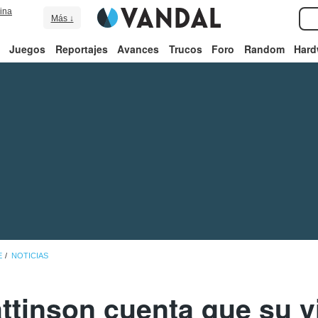
ina
Más ↓
Juegos
Reportajes
Avances
Trucos
Foro
Random
Hard
E
NOTICIAS
ttinson cuenta que su 