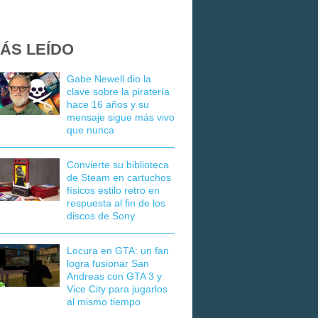
ÁS LEÍDO
Gabe Newell dio la
clave sobre la piratería
hace 16 años y su
mensaje sigue más vivo
que nunca
Convierte su biblioteca
de Steam en cartuchos
físicos estilo retro en
respuesta al fin de los
discos de Sony
Locura en GTA: un fan
logra fusionar San
Andreas con GTA 3 y
Vice City para jugarlos
al mismo tiempo