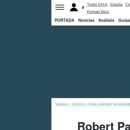
Trailer GTA 6
España
Ch
Formato físico
PORTADA
Noticias
Análisis
Guías
VANDAL
JUEGOS
FINAL FANTASY VII REMAK
Robert Pa