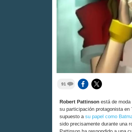
91
Robert Pattinson
está de moda o
su participación protagonista en
supuesto a
su papel como Batm
sido precisamente durante una r
Pattinson ha respondido a una c