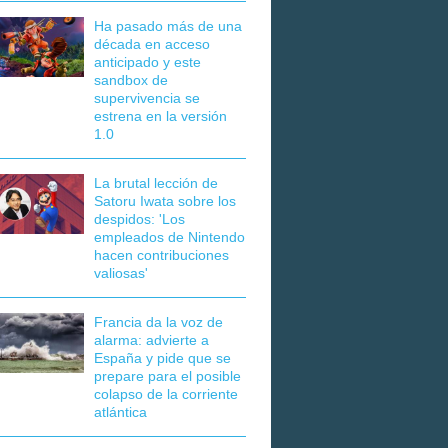
Ha pasado más de una
década en acceso
anticipado y este
sandbox de
supervivencia se
estrena en la versión
1.0
La brutal lección de
Satoru Iwata sobre los
despidos: 'Los
empleados de Nintendo
hacen contribuciones
valiosas'
Francia da la voz de
alarma: advierte a
España y pide que se
prepare para el posible
colapso de la corriente
atlántica