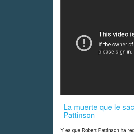
La muerte que le sac
Pattinson
Y es que Robert Pattinson ha r