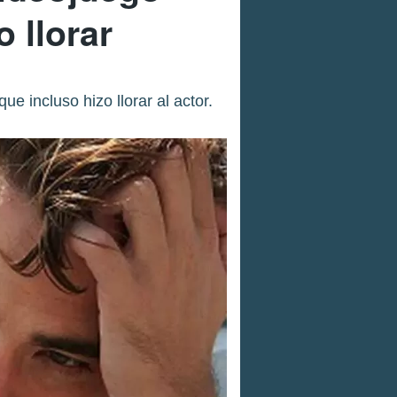
o llorar
ue incluso hizo llorar al actor.