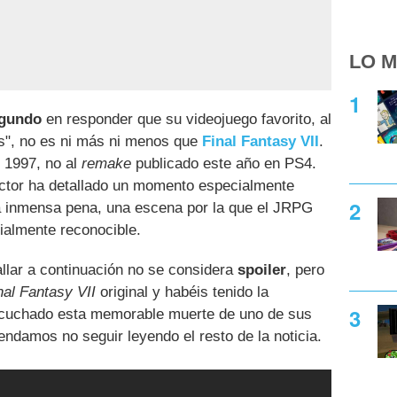
LO M
egundo
en responder que su videojuego favorito, al
s", no es ni más ni menos que
Final Fantasy VII
.
e 1997, no al
remake
publicado este año en PS4.
tor ha detallado un momento especialmente
na inmensa pena, una escena por la que el JRPG
ialmente reconocible.
llar a continuación no se considera
spoiler
, pero
nal Fantasy VII
original y habéis tenido la
scuchado esta memorable muerte de uno de sus
ndamos no seguir leyendo el resto de la noticia.