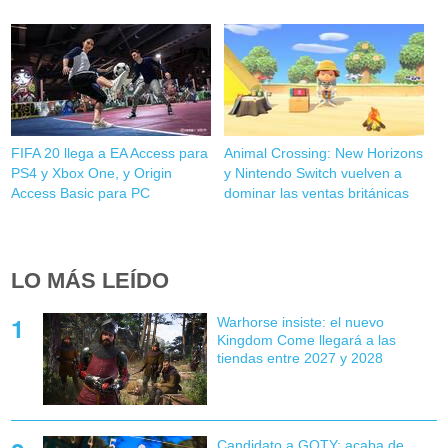
FIFA 20 llega a EA Access para
Animal Crossing: New Horizons
PS4 y Xbox One, y Origin
y Nintendo Switch vuelven a
Access Basic para PC
dominar las ventas británicas
LO MÁS LEÍDO
Warhorse insiste: el nuevo
Kingdom Come llegará a las
tiendas entre 2027 y 2028
Candidato a GOTY: acaba de