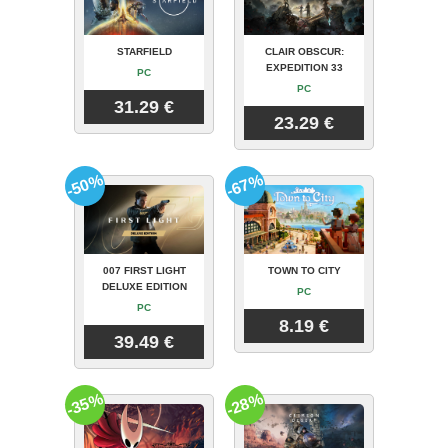
STARFIELD
CLAIR OBSCUR:
EXPEDITION 33
PC
PC
31.29 €
23.29 €
-50%
-67%
007 FIRST LIGHT
TOWN TO CITY
DELUXE EDITION
PC
PC
8.19 €
39.49 €
-35%
-28%