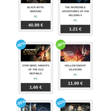
BLACK MYTH:
THE INCREDIBLE
WUKONG
ADVENTURES OF VAN
HELSING II
PC
PC
40.99 €
1.21 €
-82%
-38%
STAR WARS: KNIGHTS
HOLLOW KNIGHT:
OF THE OLD
SILKSONG
REPUBLIC
PC
PC
11.99 €
1.66 €
-55%
-53%