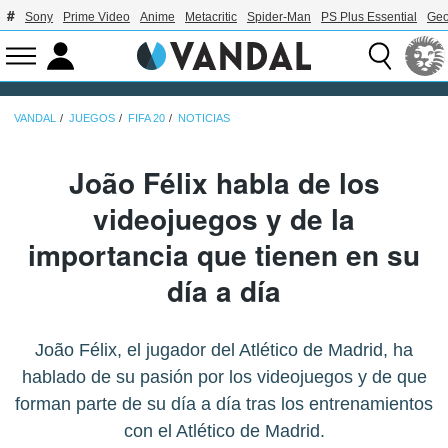
Sony
Prime Video
Anime
Metacritic
Spider-Man
PS Plus Essential
Geo
VANDAL
JUEGOS
FIFA 20
NOTICIAS
João Félix habla de los
videojuegos y de la
importancia que tienen en su
día a día
João Félix, el jugador del Atlético de Madrid, ha
hablado de su pasión por los videojuegos y de que
forman parte de su día a día tras los entrenamientos
con el Atlético de Madrid.