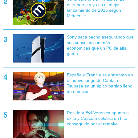
estrenarse y ya es el mejor
lanzamiento de 2026 según
Metacritic
Sony saca pecho asegurando que
sus consolas son más
económicas que un PC de alta
gama
España y Francia se enfrentan en
el nuevo juego de Captain
Tsubasa en un épico partido lleno
de emoción
Resident Evil Veronica apunta a
éxito y Capcom celebra un hito
conseguido por el remake