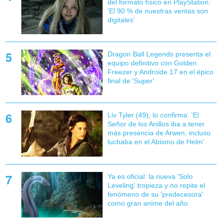
del formato físico en PlayStation:
'El 90 % de nuestras ventas son
digitales'
Dragon Ball Legends presenta el
equipo definitivo con Golden
Freezer y Androide 17 en el épico
final de 'Super'
Liv Tyler (49), lo confirma: 'El
Señor de los Anillos iba a tener
más presencia de Arwen, incluso
luchaba en el Abismo de Helm'
Ya es oficial: la nueva 'Solo
Leveling' tropieza y no repite el
fenómeno de su 'predecesora'
como gran anime del año