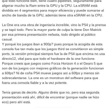
que todo funcione bien, tiene cuatro pipelines, seguramente para
aligerar mucho la Ram entre la GPU y la CPU. La eSRAM está
dividida en 4 segmentos para mayor eficiencia y puede sumarse al
ancho de banda de la GPU, además tiene otra eSRAM en la CPU.
La One era una obra de ingeniaría increíble, vino la PS4 y la prensa
y se tapó todo. Pero la mayor parte de culpa la tiene Don Matrick
por esa primera presentación nefasta, todo dirigido al público
casual.
Y porqué los juegos iban a 900p? pues porque la acogida de esta
consola fue tan mala que los juegos third se convirtieron es simple
ports, la versión principal siempre fue la de PS4 que encima no usa
directx12, vital para que todo el hardware de la one funcione.
Porque creeis que juegos como Forza Horizon 4 o el Gears 5 que
son de los juegos con mejores gráficos de la generación funcionan
a 60fps? Ni de coña PS4 mueve juegos así a 60fps y menos sin
sobrecalentarse. La one es un monstruo del software para que
fuera una consola fiable y a la vez potente.
Tenía ganas de decirlo. Alguno diréis que no, pero esa segunda
presentación está ahí, dificil de encontrar (porque nadie se hizo
eco) pero ahí está.