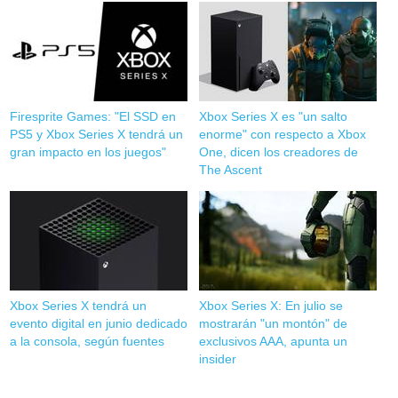
Firesprite Games: "El SSD en
Xbox Series X es "un salto
PS5 y Xbox Series X tendrá un
enorme" con respecto a Xbox
gran impacto en los juegos"
One, dicen los creadores de
The Ascent
Xbox Series X tendrá un
Xbox Series X: En julio se
evento digital en junio dedicado
mostrarán "un montón" de
a la consola, según fuentes
exclusivos AAA, apunta un
insider