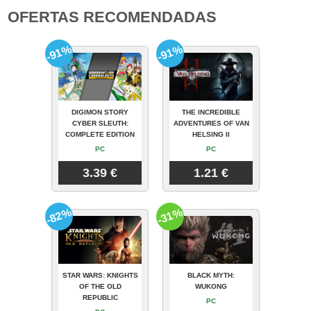
OFERTAS RECOMENDADAS
-91%
-91%
DIGIMON STORY
THE INCREDIBLE
CYBER SLEUTH:
ADVENTURES OF VAN
COMPLETE EDITION
HELSING II
PC
PC
3.39 €
1.21 €
-82%
-31%
STAR WARS: KNIGHTS
BLACK MYTH:
OF THE OLD
WUKONG
REPUBLIC
PC