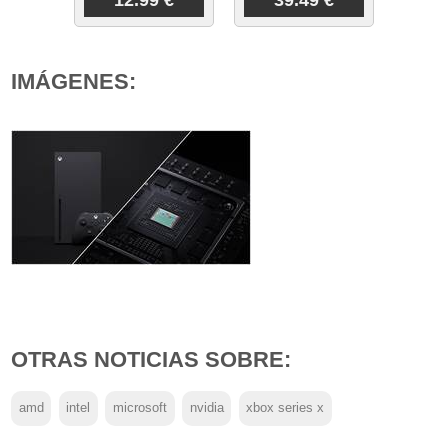
12.99 €
39.49 €
IMÁGENES:
OTRAS NOTICIAS SOBRE:
amd
intel
microsoft
nvidia
xbox series x