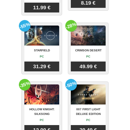
8.19 €
11.99 €
-55%
-28%
STARFIELD
CRIMSON DESERT
PC
PC
31.29 €
49.99 €
-35%
-50%
HOLLOW KNIGHT:
007 FIRST LIGHT
SILKSONG
DELUXE EDITION
PC
PC