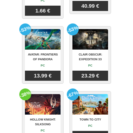
PC
40.99 €
1.66 €
-53%
-53%
AVATAR: FRONTIERS
CLAIR OBSCUR:
OF PANDORA
EXPEDITION 33
PC
PC
13.99 €
23.29 €
-38%
-67%
HOLLOW KNIGHT:
TOWN TO CITY
SILKSONG
PC
PC