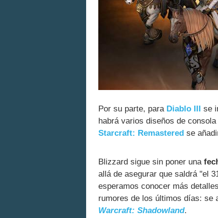
Por su parte, para
Diablo III
se i
habrá varios diseños de consola (
Starcraft: Remastered
se añadir
Blizzard sigue sin poner una
fec
allá de asegurar que saldrá "el 
esperamos conocer más detalles 
rumores de los últimos días: se
Warcraft: Shadowland
.