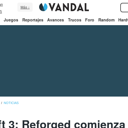
an
Más ↓
5
Juegos
Reportajes
Avances
Trucos
Foro
Random
Hard
NOTICIAS
t 3: Reforged comienza