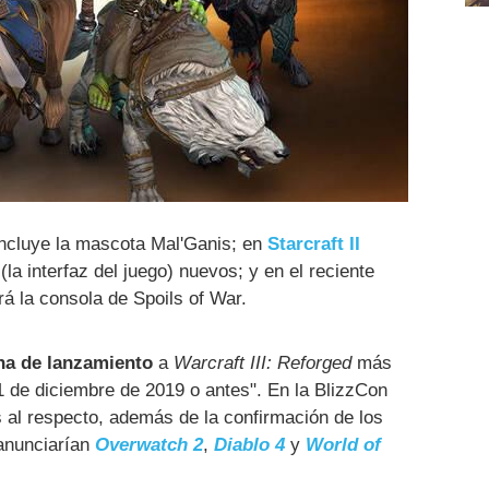
ncluye la mascota Mal'Ganis; en
Starcraft II
la interfaz del juego) nuevos; y en el reciente
á la consola de Spoils of War.
ha de lanzamiento
a
Warcraft III: Reforged
más
31 de diciembre de 2019 o antes". En la BlizzCon
al respecto, además de la confirmación de los
 anunciarían
Overwatch 2
,
Diablo 4
y
World of