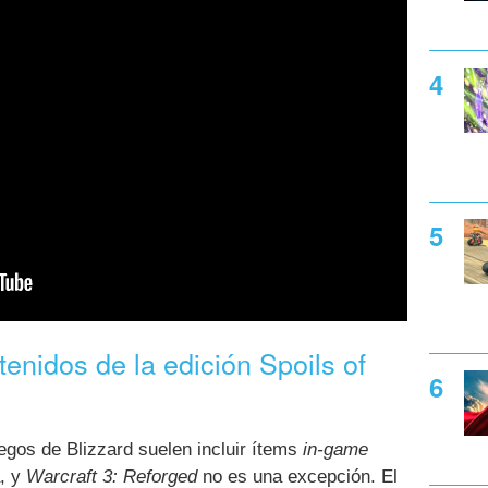
nidos de la edición Spoils of
uegos de Blizzard suelen incluir ítems
in-game
a, y
Warcraft 3: Reforged
no es una excepción. El