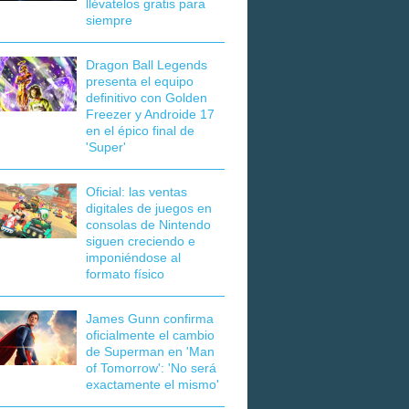
llévatelos gratis para
siempre
Dragon Ball Legends
presenta el equipo
definitivo con Golden
Freezer y Androide 17
en el épico final de
'Super'
Oficial: las ventas
digitales de juegos en
consolas de Nintendo
siguen creciendo e
imponiéndose al
formato físico
James Gunn confirma
oficialmente el cambio
de Superman en 'Man
of Tomorrow': 'No será
exactamente el mismo'