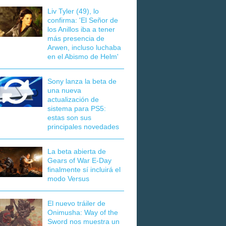
Liv Tyler (49), lo
confirma: 'El Señor de
los Anillos iba a tener
más presencia de
Arwen, incluso luchaba
en el Abismo de Helm'
Sony lanza la beta de
una nueva
actualización de
sistema para PS5:
estas son sus
principales novedades
La beta abierta de
Gears of War E-Day
finalmente sí incluirá el
modo Versus
El nuevo tráiler de
Onimusha: Way of the
Sword nos muestra un