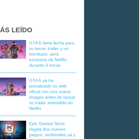
ÁS LEÍDO
GTA 6 tiene fecha para
su tercer tráiler y un
bombazo: será
exclusivo de Netflix
durante 6 horas
GTA 6 ya ha
actualizado su web
oficial con una nueva
imagen antes de lanzar
su tráiler extendido en
Netflix
Epic Games Store
regala dos nuevos
juegos: reclámalos ya y