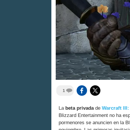
1
La
beta privada
de
Warcraft III
Blizzard Entertainment no ha esp
pormenores se anuncien en la Bli
noviembre. Las primeras invitac