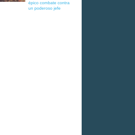
épico combate contra
un poderoso jefe