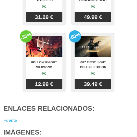
STARFIELD
CRIMSON DESERT
PC
PC
31.29 €
49.99 €
-35%
-50%
HOLLOW KNIGHT:
007 FIRST LIGHT
SILKSONG
DELUXE EDITION
PC
PC
12.99 €
39.49 €
ENLACES RELACIONADOS:
Fuente
IMÁGENES: