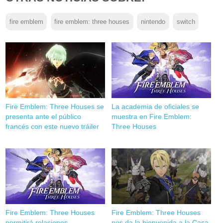
fire emblem
fire emblem: three houses
nintendo
switch
Fire Emblem: Three Houses se
La academia de oficiales se
presenta ante el público
muestra en Fire Emblem:
francés con este nuevo tráiler
Three Houses
Fire Emblem: Three Houses
Fire Emblem: Three Houses
permitirá relaciones
nos da la bienvenida a la Casa