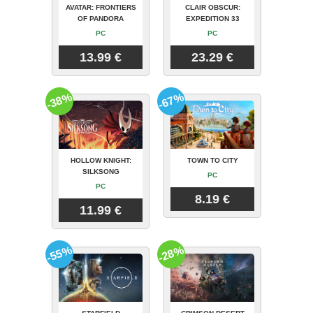
AVATAR: FRONTIERS
CLAIR OBSCUR:
OF PANDORA
EXPEDITION 33
PC
PC
13.99 €
23.29 €
-38%
-67%
HOLLOW KNIGHT:
TOWN TO CITY
SILKSONG
PC
PC
8.19 €
11.99 €
-55%
-28%