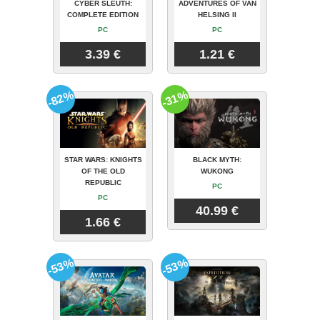
CYBER SLEUTH:
ADVENTURES OF VAN
COMPLETE EDITION
HELSING II
PC
PC
3.39 €
1.21 €
-82%
-31%
STAR WARS: KNIGHTS
BLACK MYTH:
OF THE OLD
WUKONG
REPUBLIC
PC
PC
40.99 €
1.66 €
-53%
-53%