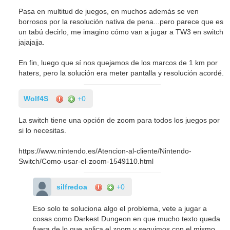
Pasa en multitud de juegos, en muchos además se ven
borrosos por la resolución nativa de pena...pero parece que es
un tabú decirlo, me imagino cómo van a jugar a TW3 en switch
jajajajja.
En fin, luego que sí nos quejamos de los marcos de 1 km por
haters, pero la solución era meter pantalla y resolución acordé.
Wolf4S
+0
La switch tiene una opción de zoom para todos los juegos por
si lo necesitas.
https://www.nintendo.es/Atencion-al-cliente/Nintendo-
Switch/Como-usar-el-zoom-1549110.html
silfredoa
+0
Eso solo te soluciona algo el problema, vete a jugar a
cosas como Darkest Dungeon en que mucho texto queda
fuera de lo que aplica el zoom y seguimos con el mismo