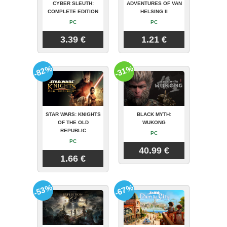
CYBER SLEUTH:
ADVENTURES OF VAN
COMPLETE EDITION
HELSING II
PC
PC
3.39 €
1.21 €
-82%
-31%
STAR WARS: KNIGHTS
BLACK MYTH:
OF THE OLD
WUKONG
REPUBLIC
PC
PC
40.99 €
1.66 €
-53%
-67%