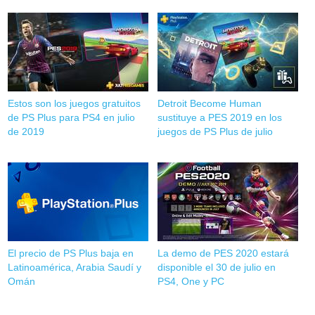
Estos son los juegos gratuitos
Detroit Become Human
de PS Plus para PS4 en julio
sustituye a PES 2019 en los
de 2019
juegos de PS Plus de julio
El precio de PS Plus baja en
La demo de PES 2020 estará
Latinoamérica, Arabia Saudí y
disponible el 30 de julio en
Omán
PS4, One y PC