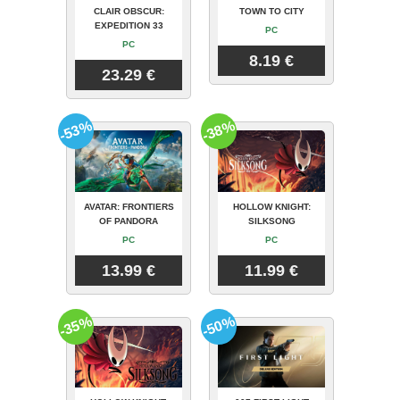
CLAIR OBSCUR:
TOWN TO CITY
EXPEDITION 33
PC
PC
8.19 €
23.29 €
-53%
-38%
AVATAR: FRONTIERS
HOLLOW KNIGHT:
OF PANDORA
SILKSONG
PC
PC
13.99 €
11.99 €
-35%
-50%