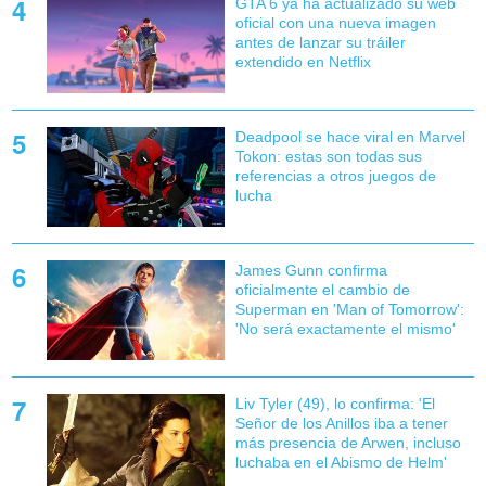
GTA 6 ya ha actualizado su web
oficial con una nueva imagen
antes de lanzar su tráiler
extendido en Netflix
Deadpool se hace viral en Marvel
Tokon: estas son todas sus
referencias a otros juegos de
lucha
James Gunn confirma
oficialmente el cambio de
Superman en 'Man of Tomorrow':
'No será exactamente el mismo'
Liv Tyler (49), lo confirma: 'El
Señor de los Anillos iba a tener
más presencia de Arwen, incluso
luchaba en el Abismo de Helm'