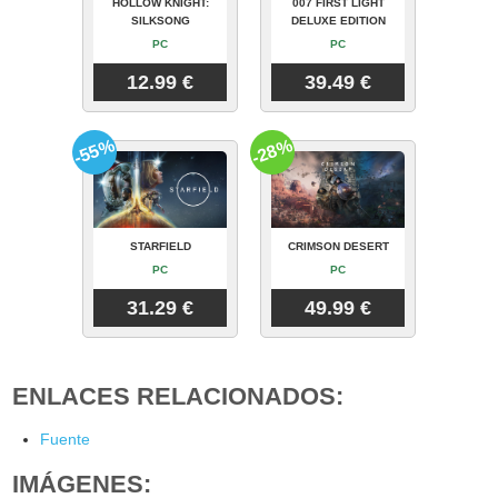
HOLLOW KNIGHT:
007 FIRST LIGHT
SILKSONG
DELUXE EDITION
PC
PC
12.99 €
39.49 €
-55%
-28%
STARFIELD
CRIMSON DESERT
PC
PC
31.29 €
49.99 €
ENLACES RELACIONADOS:
Fuente
IMÁGENES: