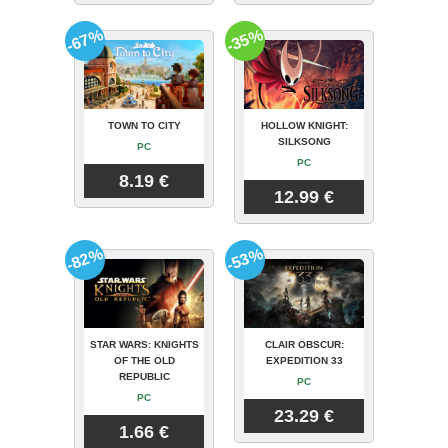
-67%
-35%
TOWN TO CITY
HOLLOW KNIGHT:
SILKSONG
PC
PC
8.19 €
12.99 €
-82%
-53%
STAR WARS: KNIGHTS
CLAIR OBSCUR:
OF THE OLD
EXPEDITION 33
REPUBLIC
PC
PC
23.29 €
1.66 €