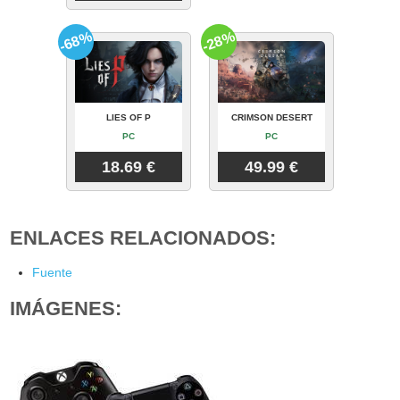
-68%
-28%
LIES OF P
CRIMSON DESERT
PC
PC
18.69 €
49.99 €
ENLACES RELACIONADOS:
Fuente
IMÁGENES: