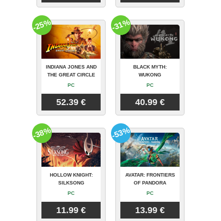
-25%
-31%
INDIANA JONES AND
BLACK MYTH:
THE GREAT CIRCLE
WUKONG
PC
PC
52.39 €
40.99 €
-38%
-53%
HOLLOW KNIGHT:
AVATAR: FRONTIERS
SILKSONG
OF PANDORA
PC
PC
11.99 €
13.99 €