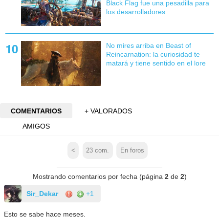
Black Flag fue una pesadilla para
los desarrolladores
No mires arriba en Beast of
Reincarnation: la curiosidad te
matará y tiene sentido en el lore
COMENTARIOS
+ VALORADOS
AMIGOS
<
23
com.
En foros
Mostrando comentarios por fecha (página
2
de
2
)
Sir_Dekar
+1
Esto se sabe hace meses.