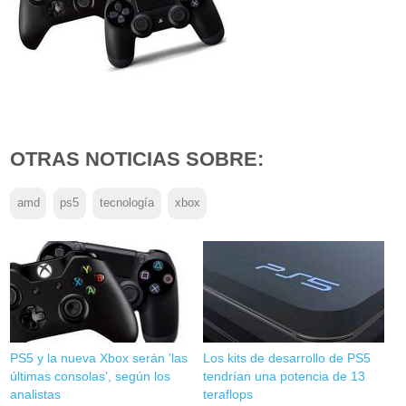
OTRAS NOTICIAS SOBRE:
amd
ps5
tecnología
xbox
PS5 y la nueva Xbox serán 'las
Los kits de desarrollo de PS5
últimas consolas', según los
tendrían una potencia de 13
analistas
teraflops