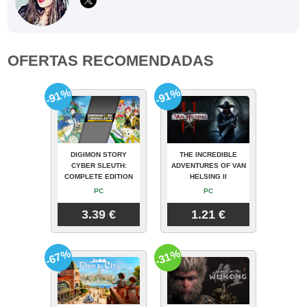
OFERTAS RECOMENDADAS
-91%
-91%
DIGIMON STORY
THE INCREDIBLE
CYBER SLEUTH:
ADVENTURES OF VAN
COMPLETE EDITION
HELSING II
PC
PC
3.39 €
1.21 €
-67%
-31%