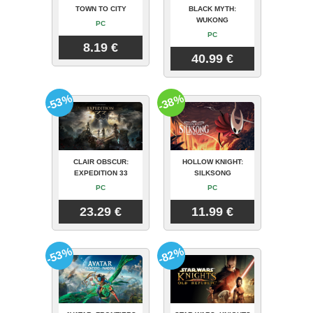
TOWN TO CITY
BLACK MYTH:
WUKONG
PC
PC
8.19 €
40.99 €
-53%
-38%
CLAIR OBSCUR:
HOLLOW KNIGHT:
EXPEDITION 33
SILKSONG
PC
PC
23.29 €
11.99 €
-53%
-82%