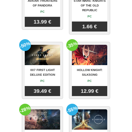
AVATAR: FRONTIERS
STAR WARS: KNIGHTS
OF PANDORA
OF THE OLD
REPUBLIC
PC
PC
13.99 €
1.66 €
-50%
-35%
007 FIRST LIGHT
HOLLOW KNIGHT:
DELUXE EDITION
SILKSONG
PC
PC
39.49 €
12.99 €
-28%
-55%