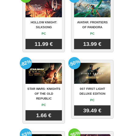
HOLLOW KNIGHT:
AVATAR: FRONTIERS
SILKSONG
OF PANDORA
PC
PC
11.99 €
13.99 €
-82%
-50%
STAR WARS: KNIGHTS
007 FIRST LIGHT
OF THE OLD
DELUXE EDITION
REPUBLIC
PC
PC
39.49 €
1.66 €
-53%
-35%