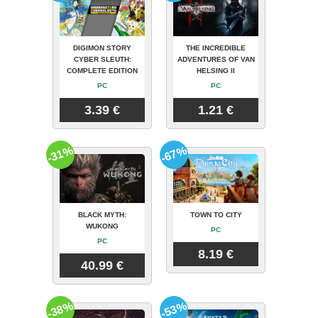
DIGIMON STORY
THE INCREDIBLE
CYBER SLEUTH:
ADVENTURES OF VAN
COMPLETE EDITION
HELSING II
PC
PC
3.39 €
1.21 €
-31%
-67%
BLACK MYTH:
TOWN TO CITY
WUKONG
PC
PC
8.19 €
40.99 €
-38%
-53%