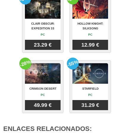
CLAIR OBSCUR:
HOLLOW KNIGHT:
EXPEDITION 33
SILKSONG
PC
PC
23.29 €
12.99 €
-28%
-55%
CRIMSON DESERT
STARFIELD
PC
PC
49.99 €
31.29 €
ENLACES RELACIONADOS: