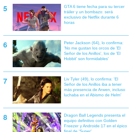
GTA 6 tiene fecha para su tercer
tráiler y un bombazo: será
exclusivo de Netflix durante 6
horas
Peter Jackson (64), lo confirma:
'No me gustan los orcos de 'El
Señor de los Anillos', los de 'El
Hobbit' son formidables'
Liv Tyler (49), lo confirma: 'El
Señor de los Anillos iba a tener
más presencia de Arwen, incluso
luchaba en el Abismo de Helm'
Dragon Ball Legends presenta el
equipo definitivo con Golden
Freezer y Androide 17 en el épico
final de 'Super'