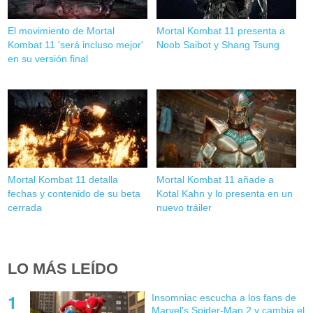
El movimiento de Mortal
Mortal Kombat 11 presenta a
Kombat 11 'será incluso mejor'
Noob Saibot y Shang Tsung
en su versión final
Mortal Kombat 11 detalla
Mortal Kombat 11 añade a
fechas y contenido de su beta
Kotal Kahn y lo presenta en un
cerrada
nuevo tráiler
LO MÁS LEÍDO
Insomniac escucha a los fans de
Marvel's Spider-Man 2 y cambia el