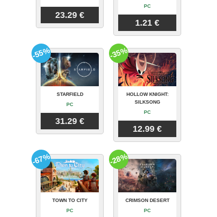
PC
23.29 €
1.21 €
-55%
-35%
STARFIELD
HOLLOW KNIGHT:
SILKSONG
PC
PC
31.29 €
12.99 €
-67%
-28%
TOWN TO CITY
CRIMSON DESERT
PC
PC