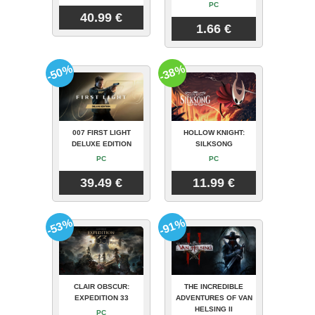
PC
40.99 €
1.66 €
-50%
-38%
007 FIRST LIGHT
HOLLOW KNIGHT:
DELUXE EDITION
SILKSONG
PC
PC
39.49 €
11.99 €
-53%
-91%
CLAIR OBSCUR:
THE INCREDIBLE
EXPEDITION 33
ADVENTURES OF VAN
HELSING II
PC