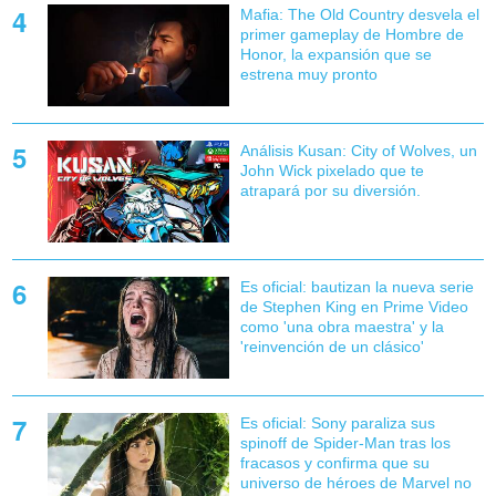
Mafia: The Old Country desvela el
primer gameplay de Hombre de
Honor, la expansión que se
estrena muy pronto
Análisis Kusan: City of Wolves, un
John Wick pixelado que te
atrapará por su diversión.
Es oficial: bautizan la nueva serie
de Stephen King en Prime Video
como 'una obra maestra' y la
'reinvención de un clásico'
Es oficial: Sony paraliza sus
spinoff de Spider-Man tras los
fracasos y confirma que su
universo de héroes de Marvel no