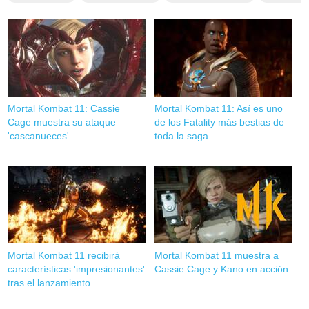
Mortal Kombat 11: Cassie
Mortal Kombat 11: Así es uno
Cage muestra su ataque
de los Fatality más bestias de
'cascanueces'
toda la saga
Mortal Kombat 11 recibirá
Mortal Kombat 11 muestra a
características 'impresionantes'
Cassie Cage y Kano en acción
tras el lanzamiento