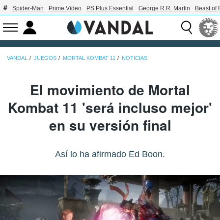
Spider-Man
Prime Video
PS Plus Essential
George R.R. Martin
Beast of 
VANDAL
JUEGOS
MORTAL KOMBAT 11
NOTICIAS
El movimiento de Mortal
Kombat 11 'será incluso mejor'
en su versión final
Así lo ha afirmado Ed Boon.