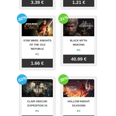
3.39 €
1.21 €
-82%
-31%
STAR WARS: KNIGHTS
BLACK MYTH:
OF THE OLD
WUKONG
REPUBLIC
PC
PC
40.99 €
1.66 €
-53%
-38%
CLAIR OBSCUR:
HOLLOW KNIGHT:
EXPEDITION 33
SILKSONG
PC
PC