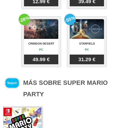
12.99 €
39.49 €
-28%
-55%
CRIMSON DESERT
STARFIELD
PC
PC
49.99 €
31.29 €
MÁS SOBRE SUPER MARIO
Seguir
PARTY