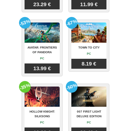
23.29 €
11.99 €
-53%
-67%
AVATAR: FRONTIERS
TOWN TO CITY
OF PANDORA
PC
PC
8.19 €
13.99 €
-35%
-50%
HOLLOW KNIGHT:
007 FIRST LIGHT
SILKSONG
DELUXE EDITION
PC
PC