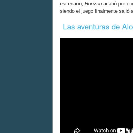
escenario,
Horizon
acabó por con
siendo el juego finalmente salió 
Las aventuras de Al