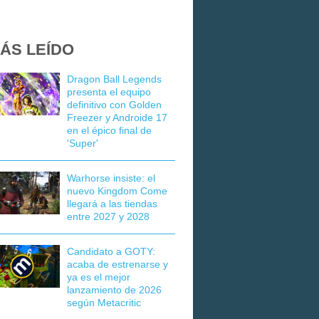
ÁS LEÍDO
Dragon Ball Legends
presenta el equipo
definitivo con Golden
Freezer y Androide 17
en el épico final de
'Super'
Warhorse insiste: el
nuevo Kingdom Come
llegará a las tiendas
entre 2027 y 2028
Candidato a GOTY:
acaba de estrenarse y
ya es el mejor
lanzamiento de 2026
según Metacritic