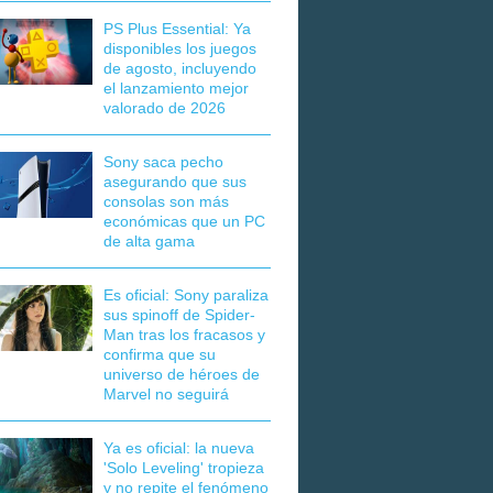
PS Plus Essential: Ya
disponibles los juegos
de agosto, incluyendo
el lanzamiento mejor
valorado de 2026
Sony saca pecho
asegurando que sus
consolas son más
económicas que un PC
de alta gama
Es oficial: Sony paraliza
sus spinoff de Spider-
Man tras los fracasos y
confirma que su
universo de héroes de
Marvel no seguirá
Ya es oficial: la nueva
'Solo Leveling' tropieza
y no repite el fenómeno