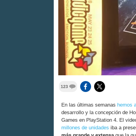
123
En las últimas semanas
hemos as
desarrollo y la concepción de Ho
Games en PlayStation 4. El vide
millones de unidades
iba a pres
más grande y extensa
que la qu