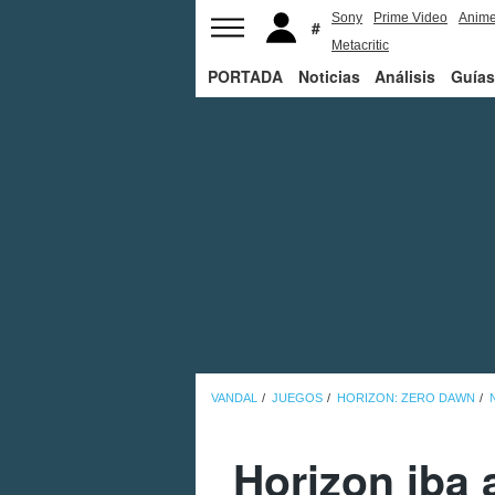
Sony
Prime Video
Anim
Metacritic
PORTADA
Noticias
Análisis
Guías
VANDAL
JUEGOS
HORIZON: ZERO DAWN
Horizon iba