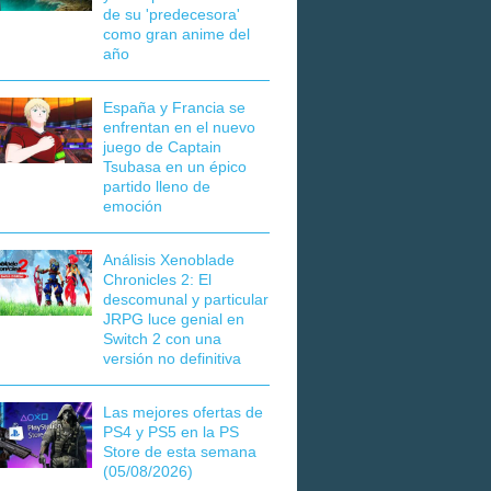
de su 'predecesora'
como gran anime del
año
España y Francia se
enfrentan en el nuevo
juego de Captain
Tsubasa en un épico
partido lleno de
emoción
Análisis Xenoblade
Chronicles 2: El
descomunal y particular
JRPG luce genial en
Switch 2 con una
versión no definitiva
Las mejores ofertas de
PS4 y PS5 en la PS
Store de esta semana
(05/08/2026)