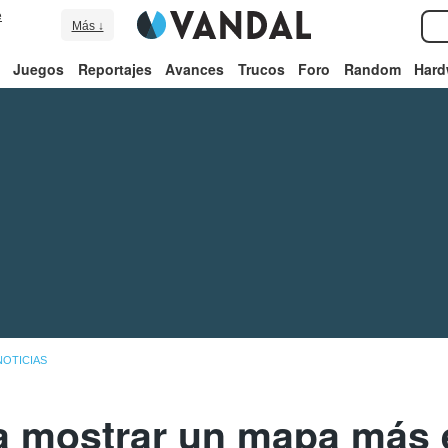
e
Más ↓
Juegos
Reportajes
Avances
Trucos
Foro
Random
Hard
NOTICIAS
 a mostrar un mapa más 