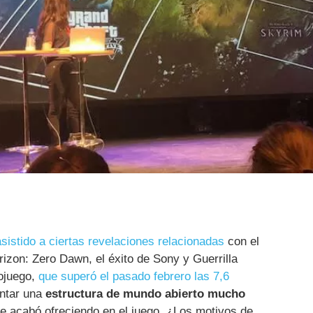
istido a ciertas revelaciones relacionadas
con el
rizon: Zero Dawn, el éxito de Sony y Guerrilla
ojuego,
que superó el pasado febrero las 7,6
entar una
estructura de mundo abierto mucho
e acabó ofreciendo en el juego. ¿Los motivos de