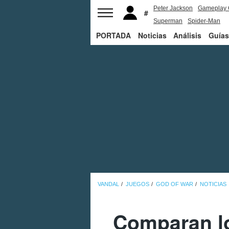
Peter Jackson
Gameplay 
Superman
Spider-Man
PORTADA
Noticias
Análisis
Guías
VANDAL
JUEGOS
GOD OF WAR
NOTICIAS
Comparan lo