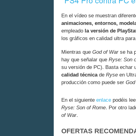
En el vídeo se muestran diferent
animaciones, entornos, modela
empleado
la versión de PlaySt
los gráficos en calidad ultra par
Mientras que
God of War
se ha p
hay que señalar que
Ryse: Son 
su versión de PC). Basta echar 
calidad técnica
de
Ryse
en Ultra
producción como puede ser
God
En el siguiente
enlace
podéis le
Ryse: Son of Rome
. Por otro la
of War
.
OFERTAS RECOMEND