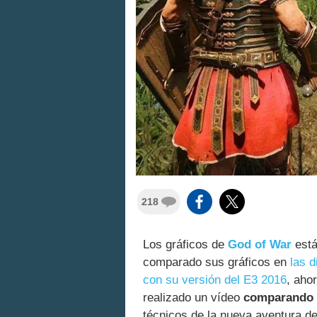
218
Los gráficos de
God of War
está
comparado sus gráficos en
las d
con su versión del E3 2016
, aho
realizado un vídeo
comparando l
técnicos de la nueva aventura d