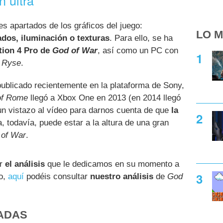
es apartados de los gráficos del juego:
LO M
dos, iluminación o texturas
. Para ello, se ha
ation 4 Pro de
God of War
, así como un PC con
a
Ryse
.
ublicado recientemente en la plataforma de Sony,
of Rome
llegó a Xbox One en 2013 (en 2014 llegó
un vistazo al vídeo para darnos cuenta de que
la
, todavía, puede estar a la altura de una gran
 of War
.
er
el análisis
que le dedicamos en su momento a
do,
aquí
podéis consultar
nuestro análisis
de
God
ADAS