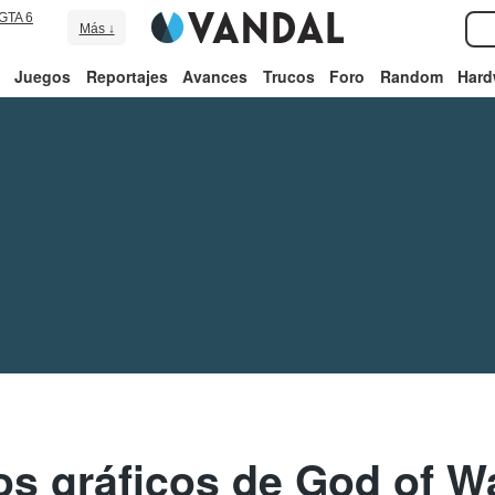
GTA 6
Más ↓
Juegos
Reportajes
Avances
Trucos
Foro
Random
Hard
s gráficos de God of W