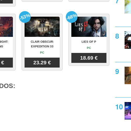
-53%
-68%
IGHT:
CLAIR OBSCUR:
LIES OF P
NG
EXPEDITION 33
PC
PC
18.69 €
 €
23.29 €
DOS: