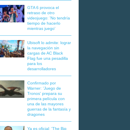
GTA 6 provoca el
retraso de otro
videojuego: 'No tendría
tiempo de hacerlo
mientras juego'
Ubisoft lo admite: lograr
la navegación sin
cargas de AC Black
Flag fue una pesadilla
para los
desarrolladores
Confirmado por
Warner: 'Juego de
Tronos' prepara su
primera película con
una de las mayores
guerras de la fantasía y
dragones
Ya es oficial: 'The Big