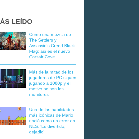
ÁS LEÍDO
Como una mezcla de
The Settlers y
Assassin's Creed Black
Flag: así es el nuevo
Corsair Cove
Más de la mitad de los
jugadores de PC siguen
jugando a 1080p y el
motivo no son los
monitores
Una de las habilidades
más icónicas de Mario
nació como un error en
NES: 'Es divertido,
dejadlo'