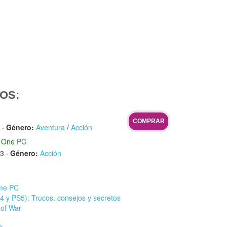
OS:
COMPRAR
·
Género:
Aventura
/
Acción
 One
PC
13
·
Género:
Acción
ome PC
 y PS5): Trucos, consejos y secretos
 of War