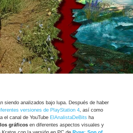
n siendo analizados bajo lupa. Después de haber
iferentes versiones de PlayStation 4
, así como
ra el canal de YouTube
ElAnalistaDeBits
ha
os gráficos
en diferentes aspectos visuales y
e Kratos con la versión en PC de
Ryse: Son of