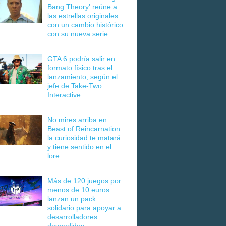
Bang Theory' reúne a
las estrellas originales
con un cambio histórico
con su nueva serie
GTA 6 podría salir en
formato físico tras el
lanzamiento, según el
jefe de Take-Two
Interactive
No mires arriba en
Beast of Reincarnation:
la curiosidad te matará
y tiene sentido en el
lore
Más de 120 juegos por
menos de 10 euros:
lanzan un pack
solidario para apoyar a
desarrolladores