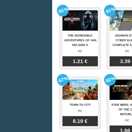
-91%
-91%
THE INCREDIBLE
DIGIMON S
ADVENTURES OF VAN
CYBER SLE
HELSING II
COMPLETE E
PC
PC
1.21 €
3.39
-67%
-82%
TOWN TO CITY
STAR WARS: 
OF THE 
PC
REPUBL
8.19 €
PC
1.66