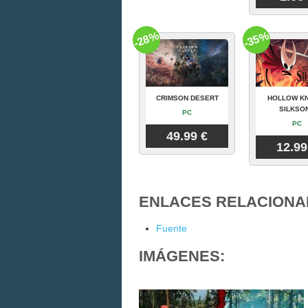
-28%
-35%
CRIMSON DESERT
HOLLOW KN
SILKSO
PC
PC
49.99 €
12.99
ENLACES RELACIONA
Fuente
IMÁGENES: