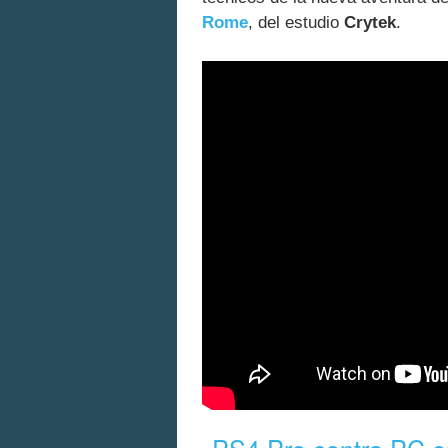
Rome
, del estudio
Crytek
.
PS4 Pro contra PC en