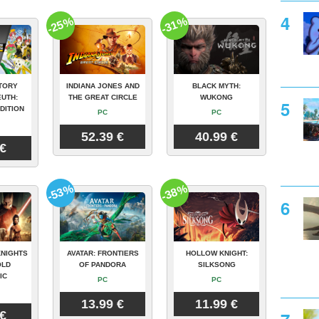
-25%
-31%
TORY
INDIANA JONES AND
BLACK MYTH:
UTH:
THE GREAT CIRCLE
WUKONG
DITION
PC
PC
52.39 €
40.99 €
 €
-53%
-38%
KNIGHTS
AVATAR: FRONTIERS
HOLLOW KNIGHT:
OLD
OF PANDORA
SILKSONG
IC
PC
PC
13.99 €
11.99 €
 €