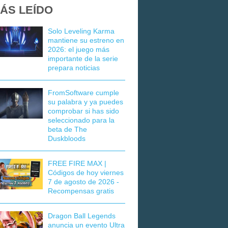
ÁS LEÍDO
Solo Leveling Karma
mantiene su estreno en
2026: el juego más
importante de la serie
prepara noticias
FromSoftware cumple
su palabra y ya puedes
comprobar si has sido
seleccionado para la
beta de The
Duskbloods
FREE FIRE MAX |
Códigos de hoy viernes
7 de agosto de 2026 -
Recompensas gratis
Dragon Ball Legends
anuncia un evento Ultra