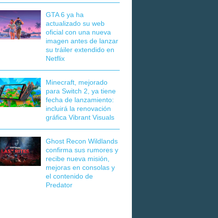
GTA 6 ya ha
actualizado su web
oficial con una nueva
imagen antes de lanzar
su tráiler extendido en
Netflix
Minecraft, mejorado
para Switch 2, ya tiene
fecha de lanzamiento:
incluirá la renovación
gráfica Vibrant Visuals
Ghost Recon Wildlands
confirma sus rumores y
recibe nueva misión,
mejoras en consolas y
el contenido de
Predator