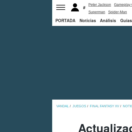
Peter Jackson
Gameplay 
Superman
Spider-Man
PORTADA
Noticias
Análisis
Guías
VANDAL
JUEGOS
FINAL FANTASY XV
NOTI
Actualiza