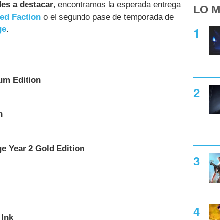
des a destacar
, encontramos la esperada entrega
LO M
ed Faction
o el segundo pase de temporada de
ge
.
ium Edition
n
e Year 2 Gold Edition
 Ink