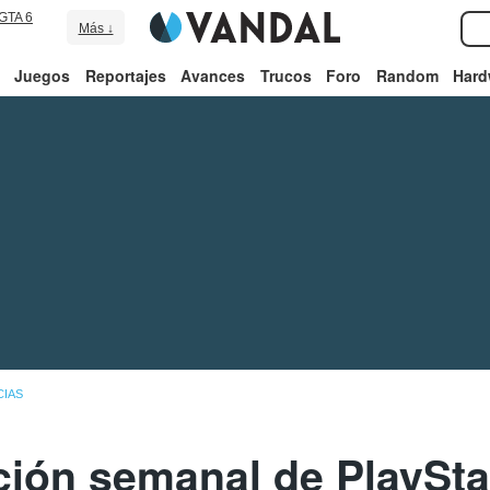
GTA 6
Más ↓
Juegos
Reportajes
Avances
Trucos
Foro
Random
Hard
CIAS
ción semanal de PlaySta