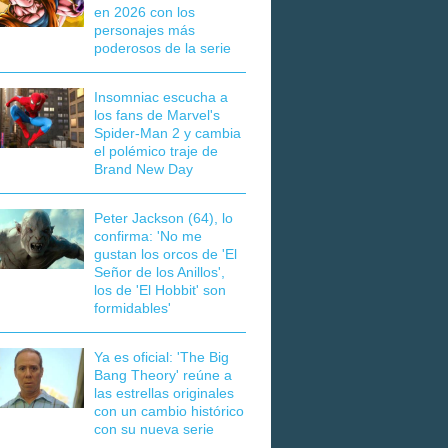
en 2026 con los
personajes más
poderosos de la serie
Insomniac escucha a
los fans de Marvel's
Spider-Man 2 y cambia
el polémico traje de
Brand New Day
Peter Jackson (64), lo
confirma: 'No me
gustan los orcos de 'El
Señor de los Anillos',
los de 'El Hobbit' son
formidables'
Ya es oficial: 'The Big
Bang Theory' reúne a
las estrellas originales
con un cambio histórico
con su nueva serie