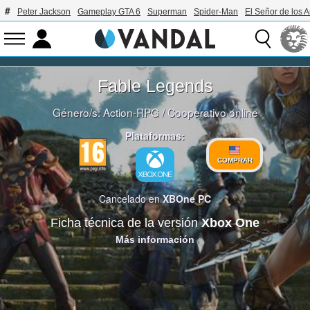
Peter Jackson
Gameplay GTA 6
Superman
Spider-Man
El Señor de los A
Fable Legends
Género/s:
Action-RPG
/
Cooperativo online
Plataformas:
COMPRAR
Cancelado en
XBOne
PC
Ficha técnica de la versión
Xbox One
Más información