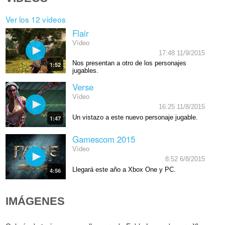
Ver los 12 vídeos
Flair
Vídeo
17:48 11/9/2015
Nos presentan a otro de los personajes
1:52
jugables.
Verse
Vídeo
16:25 11/8/2015
Un vistazo a este nuevo personaje jugable.
1:47
Gamescom 2015
Vídeo
8:52 6/8/2015
Llegará este año a Xbox One y PC.
4:56
IMÁGENES