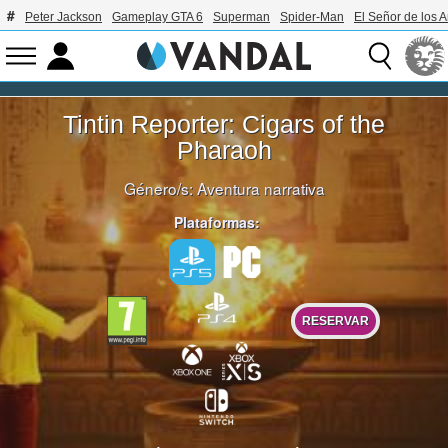
Peter Jackson
Gameplay GTA 6
Superman
Spider-Man
El Señor de los A
Tintin Reporter: Cigars of the
Pharaoh
Género/s:
Aventura narrativa
Plataformas:
RESERVAR