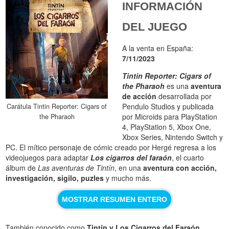
INFORMACIÓN
DEL JUEGO
A la venta en España:
7/11/2023
Tintin Reporter: Cigars of
the Pharaoh
es una
aventura
de acción
desarrollada por
Pendulo Studios y publicada
Carátula Tintin Reporter: Cigars of
por Microids para PlayStation
the Pharaoh
4, PlayStation 5, Xbox One,
Xbox Series, Nintendo Switch y
PC. El mítico personaje de cómic creado por Hergé regresa a los
videojuegos para adaptar
Los cigarros del faraón
, el cuarto
álbum de
Las aventuras de Tintín
, en una
aventura con acción,
investigación, sigilo, puzles
y mucho más.
MOSTRAR RESUMEN ENTERO
También conocido como
Tintín y Los Cigarros del Faraón
,