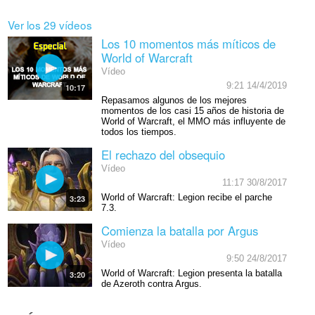
Ver los 29 vídeos
Los 10 momentos más míticos de
World of Warcraft
Vídeo
9:21 14/4/2019
10:17
Repasamos algunos de los mejores
momentos de los casi 15 años de historia de
World of Warcraft, el MMO más influyente de
todos los tiempos.
El rechazo del obsequio
Vídeo
11:17 30/8/2017
World of Warcraft: Legion recibe el parche
3:23
7.3.
Comienza la batalla por Argus
Vídeo
9:50 24/8/2017
World of Warcraft: Legion presenta la batalla
3:20
de Azeroth contra Argus.