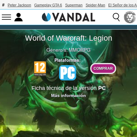
Peter Jackson
Gameplay GTA 6
Superman
Spider-Man
El Señor de los A
World of Warcraft: Legion
Género/s:
MMORPG
Plataformas:
COMPRAR
Ficha técnica de la versión
PC
Más información