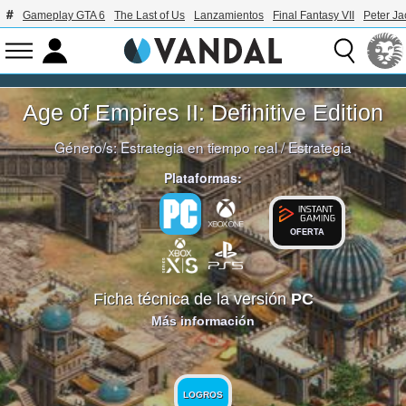
Gameplay GTA 6
The Last of Us
Lanzamientos
Final Fantasy VII
Peter J
Age of Empires II: Definitive Edition
Género/s:
Estrategia en tiempo real
/
Estrategia
Plataformas:
OFERTA
Ficha técnica de la versión
PC
Más información
LOGROS