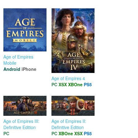
Age of Empires
Mobile
Android
iPhone
Age of Empires 4
PC
XSX
XBOne
PS5
Age of Empires III:
Age of Empires II:
Definitive Edition
Definitive Edition
PC
PC
XBOne
XSX
PS5