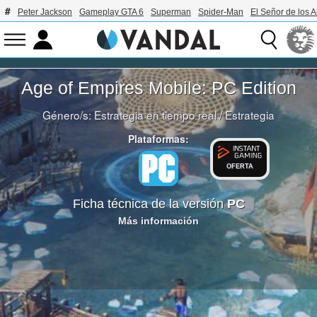
Peter Jackson
Gameplay GTA 6
Superman
Spider-Man
El Señor de los A
Age of Empires Mobile: PC Edition
Género/s:
Estrategia en tiempo real
/
Estrategia
Plataformas:
OFERTA
Ficha técnica de la versión
PC
Más información