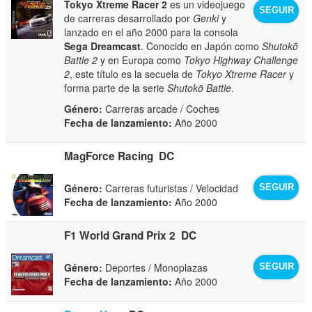
Tokyo Xtreme Racer 2
es un videojuego
SEGUIR
de carreras desarrollado por
Genki
y
lanzado en el año 2000 para la consola
Sega Dreamcast
. Conocido en Japón como
Shutokō
Battle 2
y en Europa como
Tokyo Highway Challenge
2
, este título es la secuela de
Tokyo Xtreme Racer
y
forma parte de la serie
Shutokō Battle
.
Género:
Carreras arcade / Coches
Fecha de lanzamiento:
Año 2000
MagForce Racing
DC
Género:
Carreras futuristas / Velocidad
SEGUIR
Fecha de lanzamiento:
Año 2000
F1 World Grand Prix 2
DC
Género:
Deportes / Monoplazas
SEGUIR
Fecha de lanzamiento:
Año 2000