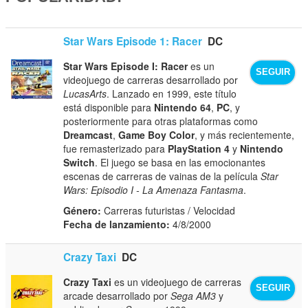
Star Wars Episode 1: Racer
DC
Star Wars Episode I: Racer
es un
SEGUIR
videojuego de carreras desarrollado por
LucasArts
. Lanzado en 1999, este título
está disponible para
Nintendo 64
,
PC
, y
posteriormente para otras plataformas como
Dreamcast
,
Game Boy Color
, y más recientemente,
fue remasterizado para
PlayStation 4
y
Nintendo
Switch
. El juego se basa en las emocionantes
escenas de carreras de vainas de la película
Star
Wars: Episodio I - La Amenaza Fantasma
.
Género:
Carreras futuristas / Velocidad
Fecha de lanzamiento:
4/8/2000
Crazy Taxi
DC
Crazy Taxi
es un videojuego de carreras
SEGUIR
arcade desarrollado por
Sega AM3
y