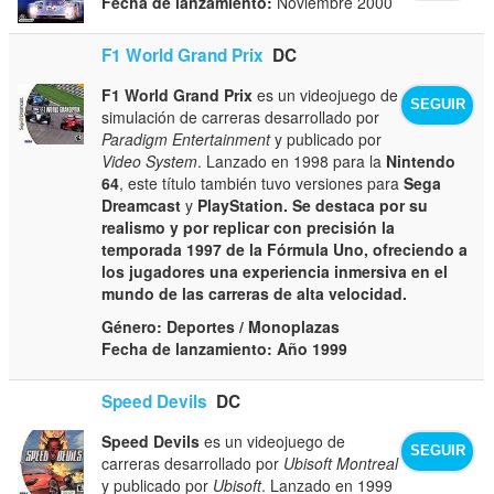
Fecha de lanzamiento:
Noviembre 2000
F1 World Grand Prix
DC
F1 World Grand Prix
es un videojuego de
SEGUIR
simulación de carreras desarrollado por
Paradigm Entertainment
y publicado por
Video System
. Lanzado en 1998 para la
Nintendo
64
, este título también tuvo versiones para
Sega
Dreamcast
y
PlayStation. Se destaca por su
realismo y por replicar con precisión la
temporada 1997 de la Fórmula Uno, ofreciendo a
los jugadores una experiencia inmersiva en el
mundo de las carreras de alta velocidad.
Género:
Deportes / Monoplazas
Fecha de lanzamiento:
Año 1999
Speed Devils
DC
Speed Devils
es un videojuego de
SEGUIR
carreras desarrollado por
Ubisoft Montreal
y publicado por
Ubisoft
. Lanzado en 1999