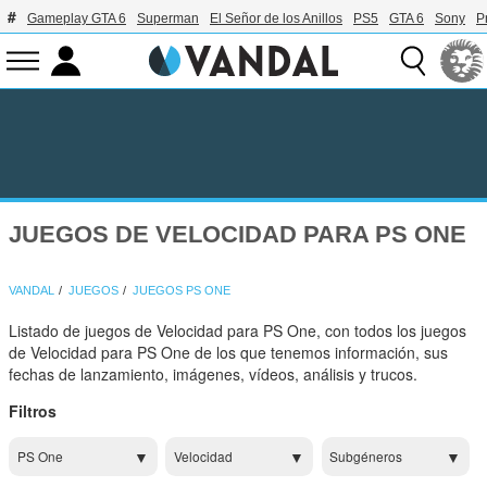
Gameplay GTA 6
Superman
El Señor de los Anillos
PS5
GTA 6
Sony
P
JUEGOS DE VELOCIDAD PARA PS ONE
VANDAL
JUEGOS
JUEGOS PS ONE
Listado de juegos de Velocidad para PS One, con todos los juegos
de Velocidad para PS One de los que tenemos información, sus
fechas de lanzamiento, imágenes, vídeos, análisis y trucos.
Filtros
PS One
Velocidad
Subgéneros