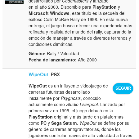
desarrollado por
Codemasters
y lanzado
en el año 2000. Disponible para
PlayStation
y
Microsoft Windows
, este título es la secuela del
exitoso Colin McRae Rally de 1998. En esta nueva
entrega, el juego busca ofrecer una experiencia más
refinada y realista del mundo del rally, capturando la
emoción de manejar a través de diversos terrenos y
condiciones climáticas.
Género:
Rally / Velocidad
Fecha de lanzamiento:
Año 2000
WipeOut
PSX
WipeOut
es un influyente videojuego de
SEGUIR
carreras futuristas desarrollado
inicialmente por
Psygnosis
, conocido
actualmente como
Studio Liverpool
. Lanzado por
primera vez en 1995, el juego debutó en la
PlayStation
original y más tarde en plataformas
como
PC
y
Sega Saturn
.
WipeOut
se define por su
género de carreras antigravitatorias, donde los
jugadores controlan naves de alta velocidad a través