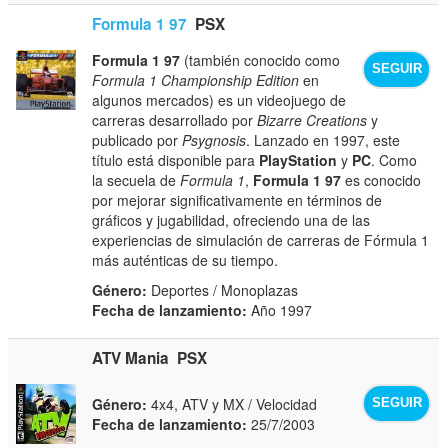
Formula 1 97
PSX
Formula 1 97
(también conocido como
SEGUIR
Formula 1 Championship Edition
en
algunos mercados) es un videojuego de
carreras desarrollado por
Bizarre Creations
y
publicado por
Psygnosis
. Lanzado en 1997, este
título está disponible para
PlayStation
y
PC
. Como
la secuela de
Formula 1
,
Formula 1 97
es conocido
por mejorar significativamente en términos de
gráficos y jugabilidad, ofreciendo una de las
experiencias de simulación de carreras de Fórmula 1
más auténticas de su tiempo.
Género:
Deportes / Monoplazas
Fecha de lanzamiento:
Año 1997
ATV Mania
PSX
Género:
4x4, ATV y MX / Velocidad
SEGUIR
Fecha de lanzamiento:
25/7/2003