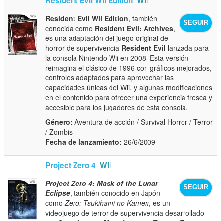
Resident Evil Wii Edition
WII
Resident Evil Wii Edition
, también
SEGUIR
conocida como
Resident Evil: Archives
,
es una adaptación del juego original de
horror de supervivencia
Resident Evil
lanzada para
la consola Nintendo Wii en 2008. Esta versión
reimagina el clásico de 1996 con gráficos mejorados,
controles adaptados para aprovechar las
capacidades únicas del Wii, y algunas modificaciones
en el contenido para ofrecer una experiencia fresca y
accesible para los jugadores de esta consola.
Género:
Aventura de acción / Survival Horror / Terror
/ Zombis
Fecha de lanzamiento:
26/6/2009
Project Zero 4
WII
Project Zero 4: Mask of the Lunar
SEGUIR
Eclipse
, también conocido en Japón
como
Zero: Tsukihami no Kamen
, es un
videojuego de terror de supervivencia desarrollado