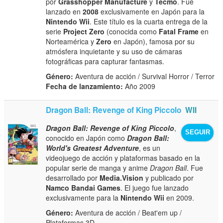
por
Grasshopper Manufacture
y
Tecmo
. Fue
lanzado en
2008
exclusivamente en Japón para la
Nintendo Wii
. Este título es la cuarta entrega de la
serie
Project Zero
(conocida como
Fatal Frame
en
Norteamérica y
Zero
en Japón), famosa por su
atmósfera inquietante y su uso de cámaras
fotográficas para capturar fantasmas.
Género:
Aventura de acción / Survival Horror / Terror
Fecha de lanzamiento:
Año 2009
Dragon Ball: Revenge of King Piccolo
WII
Dragon Ball: Revenge of King Piccolo
,
SEGUIR
conocido en Japón como
Dragon Ball:
World's Greatest Adventure
, es un
videojuego de acción y plataformas basado en la
popular serie de manga y anime
Dragon Ball
. Fue
desarrollado por
Media.Vision
y publicado por
Namco Bandai Games
. El juego fue lanzado
exclusivamente para la
Nintendo Wii
en 2009.
Género:
Aventura de acción / Beat'em up /
Plataformas 3D