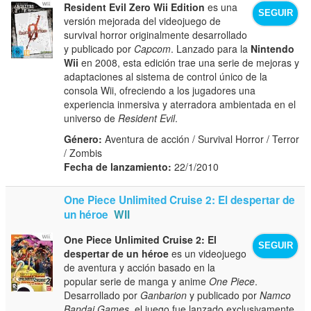
Resident Evil Zero Wii Edition
es una
SEGUIR
versión mejorada del videojuego de
survival horror originalmente desarrollado
y publicado por
Capcom
. Lanzado para la
Nintendo
Wii
en 2008, esta edición trae una serie de mejoras y
adaptaciones al sistema de control único de la
consola Wii, ofreciendo a los jugadores una
experiencia inmersiva y aterradora ambientada en el
universo de
Resident Evil
.
Género:
Aventura de acción / Survival Horror / Terror
/ Zombis
Fecha de lanzamiento:
22/1/2010
One Piece Unlimited Cruise 2: El despertar de
un héroe
WII
One Piece Unlimited Cruise 2: El
SEGUIR
despertar de un héroe
es un videojuego
de aventura y acción basado en la
popular serie de manga y anime
One Piece
.
Desarrollado por
Ganbarion
y publicado por
Namco
Bandai Games
, el juego fue lanzado exclusivamente