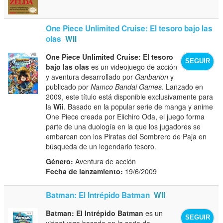
One Piece Unlimited Cruise: El tesoro bajo las
olas
WII
One Piece Unlimited Cruise: El tesoro
SEGUIR
bajo las olas
es un videojuego de acción
y aventura desarrollado por
Ganbarion
y
publicado por
Namco Bandai Games
. Lanzado en
2009, este título está disponible exclusivamente para
la
Wii
. Basado en la popular serie de manga y anime
One Piece creada por Eiichiro Oda, el juego forma
parte de una duología en la que los jugadores se
embarcan con los Piratas del Sombrero de Paja en
búsqueda de un legendario tesoro.
Género:
Aventura de acción
Fecha de lanzamiento:
19/6/2009
Batman: El Intrépido Batman
WII
Batman: El Intrépido Batman
es un
SEGUIR
videojuego basado en la serie de