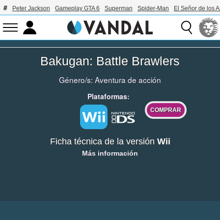
Peter Jackson
Gameplay GTA 6
Superman
Spider-Man
El Señor de los A
Bakugan: Battle Brawlers
Género/s:
Aventura de acción
Plataformas:
COMPRAR
Ficha técnica de la versión
Wii
Más información