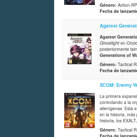
Género:
Action-RP
Fecha de lanzami
Agarest Generat
Agarest Generati
Ghostlight
en Occi
posteriormente ta
Generations of W
Género:
Tactical 
Fecha de lanzami
XCOM: Enemy Wi
La primera expansi
controlando a la o
alienígenas. Esta 
en la historia, má
historia, los EXALT
Género:
Tactical 
Fecha de lanzami