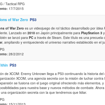
G / Tactical RPG
ento:
17/7/2015
ions of War Zero
PS3
ons of War Zero
es un videojuego de rol táctico desarrollado por
Idea 
dente. Lanzado en
2010
en Japón principalmente para
PlayStation 3
mbién se lanzó para
PC
a través de Steam. Este título es una precuela
ar
, ampliando y enriqueciendo el universo narrativo establecido en el ju
RPG
ento:
28/2/2012
thin
PS3
ón de XCOM: Enemy Unknown llega a PS3 continuando la historia del 
rganización XCOM, una agencia secreta con la misión de luchar contra 
expansión se fusiona con el juego original ofreciendo más elementos, 
s posibilidades para nuestra base y nuevos métodos de combate. Ahora
, una organización secreta con la que tendremos que lidiar.
RPG
ento:
15/11/2013