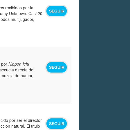
s recibidos por la
SEGUIR
 Enemy Unknown. Casi 20
odos multijugador,
o por
Nippon Ichi
SEGUIR
ecuela directa del
u mezcla de humor,
ido por ser el director
SEGUIR
ción natural. El título