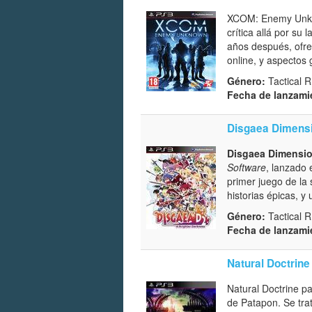
XCOM: Enemy Unknow
crítica allá por s
años después, ofre
online, y aspectos 
Género:
Tactical 
Fecha de lanzami
Disgaea Dimensi
Disgaea Dimensio
Software
, lanzado 
primer juego de la 
historias épicas, y
Género:
Tactical 
Fecha de lanzami
Natural Doctrine
Natural Doctrine p
de Patapon. Se trat