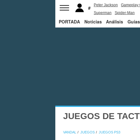
Peter Jackson
Gameplay 
Superman
Spider-Man
PORTADA
Noticias
Análisis
Guías
JUEGOS DE TACT
VANDAL
JUEGOS
JUEGOS PS3