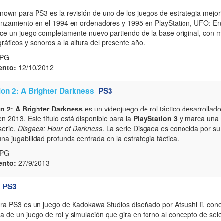
n para PS3 es la revisión de uno de los juegos de estrategia mejore
u lanzamiento en el 1994 en ordenadores y 1995 en PlayStation, UFO:
ce un juego completamente nuevo partiendo de la base original, con m
gráficos y sonoros a la altura del presente año.
RPG
ento:
12/10/2012
on 2: A Brighter Darkness
PS3
n 2: A Brighter Darkness
es un videojuego de rol táctico desarrollad
en 2013. Este título está disponible para la
PlayStation 3
y marca una s
serie,
Disgaea: Hour of Darkness
. La serie Disgaea es conocida por s
 una jugabilidad profunda centrada en la estrategia táctica.
RPG
ento:
27/9/2013
PS3
ara PS3 es un juego de Kadokawa Studios diseñado por Atsushi Ii, conoc
a de un juego de rol y simulación que gira en torno al concepto de selec