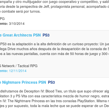
mpaña y otro multijugador con juego cooperativo y competitivo, y sal
oria desde la perspectiva de Jeff, protagonista personal, acompañado d
e combate será por turnos.
RPG
ento:
3/10/2014
he Great Architects PSN
PS3
PS3 es la adaptación a la alta definición de un curioso proyecto: Un jue
Mega Drive muchos años después de la desaparición de la consola de 
icos a las nuevas pantallas, cuenta con más de 50 horas de juego y 300
 Network / Tactical RPG
ento:
12/11/2014
he Nightmare Princess PSN
PS3
isfrutamos de Deception IV: Blood Ties, un título que supo ofrecer alg
ation 3 y PS Vita con esa característica mezcla de humor negro, estr
n IV: The Nightmare Princess en las tres consolas PlayStation. Mism
jes y por supuesto, toda la mala leche que se puede esperar de un De