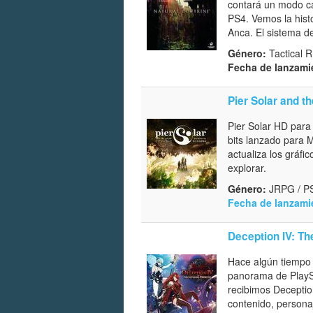
contará un modo ca
PS4. Vemos la hist
Anca. El sistema d
Género:
Tactical 
Fecha de lanzami
Pier Solar and t
Pier Solar HD para 
bits lanzado para 
actualiza los gráf
explorar.
Género:
JRPG / PS
Fecha de lanzami
Deception IV: T
Hace algún tiempo d
panorama de PlaySt
recibimos Deceptio
contenido, persona