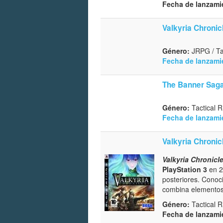
Fecha de lanzami
Valkyria Chronic
Género:
JRPG / Ta
Fecha de lanzami
The Banner Sag
Género:
Tactical 
Fecha de lanzami
Valkyria Chronic
Valkyria Chronicl
PlayStation 3
en 2
posteriores. Conoc
combina elementos 
Género:
Tactical 
Fecha de lanzami