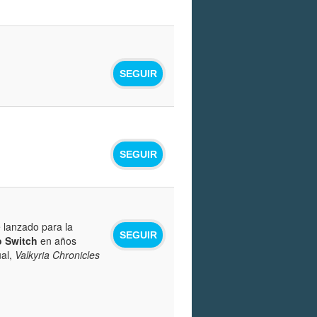
SEGUIR
SEGUIR
e lanzado para la
SEGUIR
o Switch
en años
ual,
Valkyria Chronicles