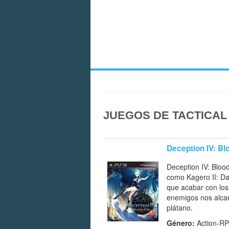
JUEGOS DE TACTICAL
Deception IV: Bl
Deception IV: Bloo
como Kagero II: Dar
que acabar con lo
enemigos nos alcan
plátano.
Género:
Action-RP