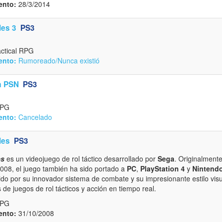
ento:
28/3/2014
les 3
PS3
ctical RPG
ento:
Rumoreado/Nunca existió
a PSN
PS3
RPG
ento:
Cancelado
les
PS3
es
es un videojuego de rol táctico desarrollado por
Sega
. Originalment
008, el juego también ha sido portado a
PC
,
PlayStation 4
y
Nintend
ido por su innovador sistema de combate y su impresionante estilo vis
de juegos de rol tácticos y acción en tiempo real.
RPG
ento:
31/10/2008