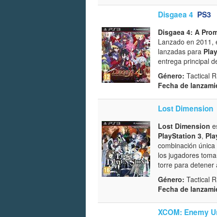
Disgaea 4
PS3
Disgaea 4: A Pro
Lanzado en 2011, es
lanzadas para
Play
entrega principal d
Género:
Tactical 
Fecha de lanzami
Lost Dimension
Lost Dimension
es
PlayStation 3
,
Pla
combinación única
los jugadores toma
torre para detener
Género:
Tactical 
Fecha de lanzami
XCOM: Enemy U