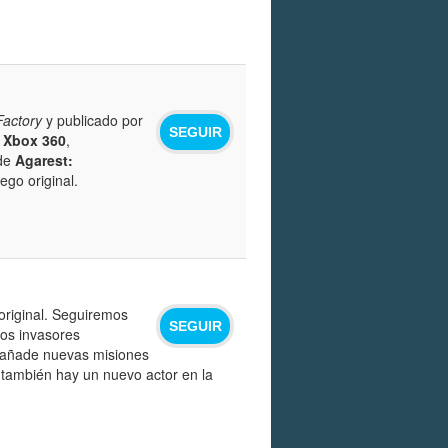
Factory
y publicado por
SEGUIR
y
Xbox 360
,
 de
Agarest:
ego original.
original. Seguiremos
SEGUIR
los invasores
y añade nuevas misiones
 también hay un nuevo actor en la