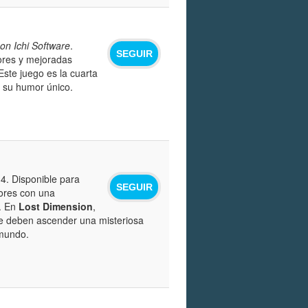
on Ichi Software
.
SEGUIR
iores y mejoradas
 Este juego es la cuarta
y su humor único.
4. Disponible para
SEGUIR
dores con una
. En
Lost Dimension
,
ue deben ascender una misteriosa
 mundo.