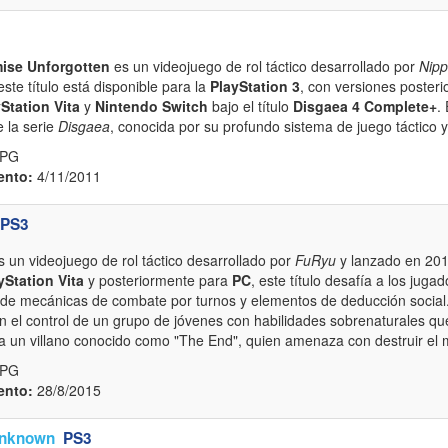
mise Unforgotten
es un videojuego de rol táctico desarrollado por
Nipp
te título está disponible para la
PlayStation 3
, con versiones poster
Station Vita
y
Nintendo Switch
bajo el título
Disgaea 4 Complete+
.
e la serie
Disgaea
, conocida por su profundo sistema de juego táctico 
RPG
ento:
4/11/2011
PS3
 un videojuego de rol táctico desarrollado por
FuRyu
y lanzado en 201
yStation Vita
y posteriormente para
PC
, este título desafía a los juga
 de mecánicas de combate por turnos y elementos de deducción social
n el control de un grupo de jóvenes con habilidades sobrenaturales q
 a un villano conocido como "The End", quien amenaza con destruir el
RPG
ento:
28/8/2015
nknown
PS3