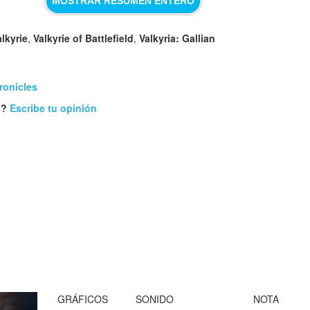
MOSTRAR RESUMEN ENTERO
lkyrie
,
Valkyrie of Battlefield
,
Valkyria: Gallian
ronicles
s?
Escribe tu opinión
GRÁFICOS
SONIDO
NOTA