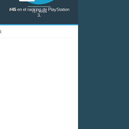
#45
en el
ranking de PlayStation
157
votos
3
.
S