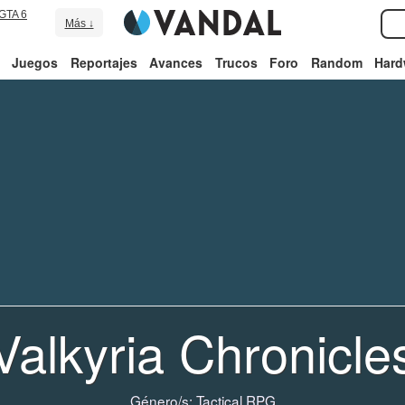
GTA 6
Más ↓
Juegos
Reportajes
Avances
Trucos
Foro
Random
Hard
Valkyria Chronicle
Género/s:
Tactical RPG