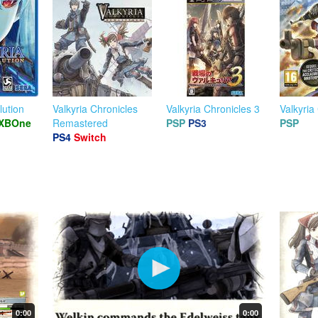
lution
Valkyria Chronicles
Valkyria Chronicles 3
Valkyria
XBOne
Remastered
PSP
PS3
PSP
PS4
Switch
0:00
0:00