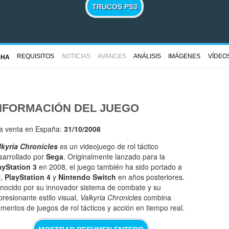
TRUCOS PS3
REQUISITOS
NOTICIAS
AVANCES
ANÁLISIS
IMÁGENES
VÍDEO
CHA
NFORMACIÓN DEL JUEGO
la venta en España:
31/10/2008
lkyria Chronicles
es un videojuego de rol táctico
sarrollado por
Sega
. Originalmente lanzado para la
ayStation 3
en 2008, el juego también ha sido portado a
C
,
PlayStation 4
y
Nintendo Switch
en años posteriores.
nocido por su innovador sistema de combate y su
presionante estilo visual,
Valkyria Chronicles
combina
ementos de juegos de rol tácticos y acción en tiempo real.