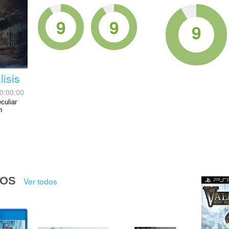
9
9
9
lisis
0:00:00
culiar
n
DOS
Ver todos