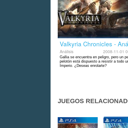
Valkyria Chronicles - Aná
Análisis
2008-11-01 0
Gallia se encuentra en peligro, pero un pe
pelotón está dispuesto a resistir a todo u
Imperio. ¿Deseas enrolarte?
JUEGOS RELACIONA