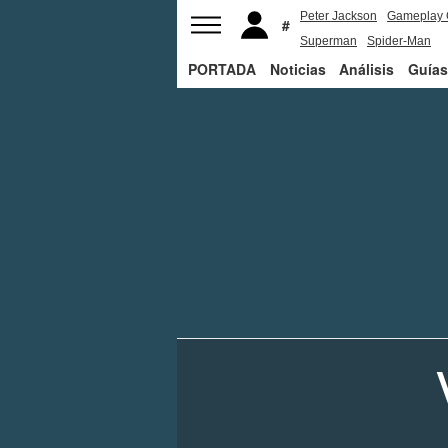
Peter Jackson
Gameplay 
Superman
Spider-Man
PORTADA
Noticias
Análisis
Guías