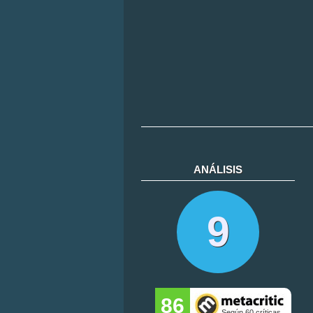
ANÁLISIS
9
86
Según 60 críticas