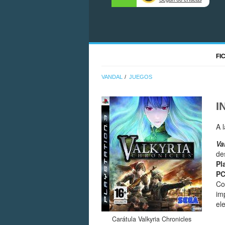
FI
VANDAL
JUEGOS
I
A 
Va
de
Pl
P
Co
im
el
Carátula Valkyria Chronicles