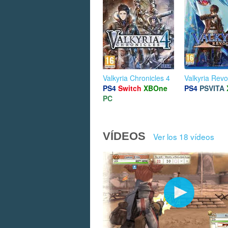
Valkyria Chronicles 4
Valkyria Revo
PS4
Switch
XBOne
PS4
PSVITA
PC
VÍDEOS
Ver los 18 vídeos