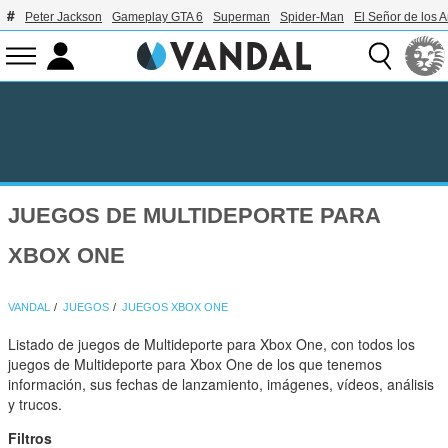
Peter Jackson
Gameplay GTA 6
Superman
Spider-Man
El Señor de los A
JUEGOS DE MULTIDEPORTE PARA
XBOX ONE
VANDAL
JUEGOS
JUEGOS XBOX ONE
Listado de juegos de Multideporte para Xbox One, con todos los
juegos de Multideporte para Xbox One de los que tenemos
información, sus fechas de lanzamiento, imágenes, vídeos, análisis
y trucos.
Filtros