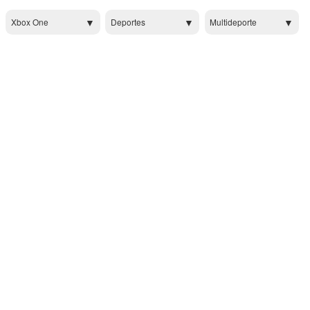
Xbox One
Deportes
Multideporte