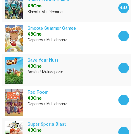
XBOne
6.58
Kinect / Multideporte
Smoots Summer Games
XBOne
Deportes / Multideporte
Save Your Nuts
XBOne
Acción / Multideporte
Rec Room
XBOne
Deportes / Multideporte
Super Sports Blast
XBOne