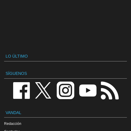
LO ÚLTIMO
SÍGUENOS
VANDAL
Redacción