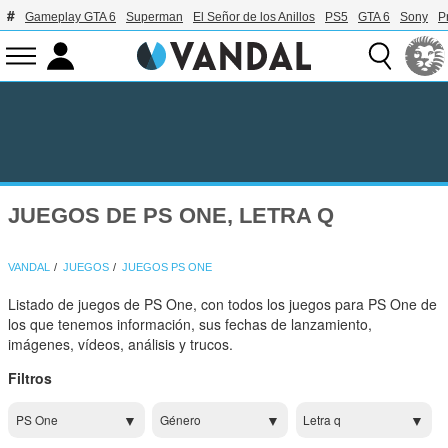
Gameplay GTA 6
Superman
El Señor de los Anillos
PS5
GTA 6
Sony
P
JUEGOS DE PS ONE, LETRA Q
VANDAL
JUEGOS
JUEGOS PS ONE
Listado de juegos de PS One, con todos los juegos para PS One de
los que tenemos información, sus fechas de lanzamiento,
imágenes, vídeos, análisis y trucos.
Filtros
PS One
Género
Letra q