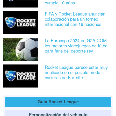
cumple 10 años
FIFA y Rocket League anuncian
colaboración para un torneo
internacional con 16 naciones
La Eurocopa 2024 en G2A.COM:
los mejores videojuegos de fútbol
para fans del deporte rey
Rocket League parece estar muy
implicado en el posible modo
carreras de Fortnite
Guía Rocket League
Personalización del vehículo