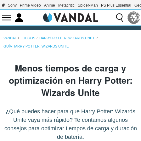
Sony
Prime Video
Anime
Metacritic
Spider-Man
PS Plus Essential
Geo
VANDAL
JUEGOS
HARRY POTTER: WIZARDS UNITE
GUÍA HARRY POTTER: WIZARDS UNITE
Menos tiempos de carga y
optimización en Harry Potter:
Wizards Unite
¿Qué puedes hacer para que Harry Potter: Wizards
Unite vaya más rápido? Te contamos algunos
consejos para optimizar tiempos de carga y duración
de batería.