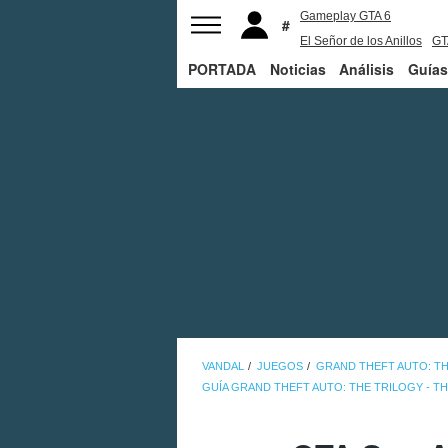
Gameplay GTA 6
El Señor de los Anillos
GT
PORTADA
Noticias
PS5
Análisis
Guías
VANDAL
JUEGOS
GRAND THEFT AUTO: THE
GUÍA GRAND THEFT AUTO: THE TRILOGY - TH