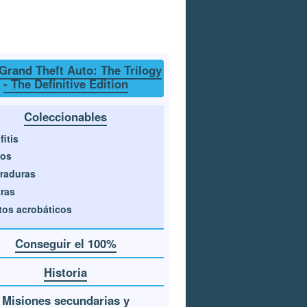
Grand Theft Auto: The Trilogy
- The Definitive Edition
Coleccionables
fitis
tos
raduras
ras
tos acrobáticos
Conseguir el 100%
Historia
Misiones secundarias y