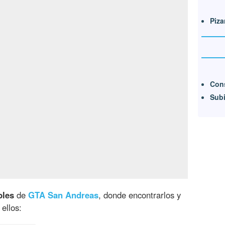
Piza
Cons
Subi
bles
de
GTA San Andreas
, donde encontrarlos y
ellos: