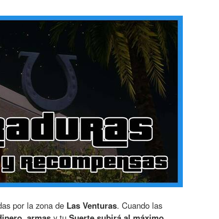
idas por la zona de
Las Venturas
. Cuando las
dinero, armas
y tu
Suerte subirá al máximo
.