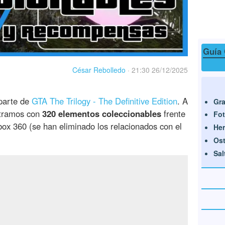
Guía 
César Rebolledo
·
21:30 26/12/2025
parte de
GTA The Trilogy - The Definitive Edition
. A
Gra
ontramos con
320 elementos coleccionables
frente
Fo
box 360 (se han eliminado los relacionados con el
Her
Ost
Sal