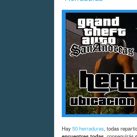
Hay
50 herraduras
, todas repart
encuentres todas
, conseguirás