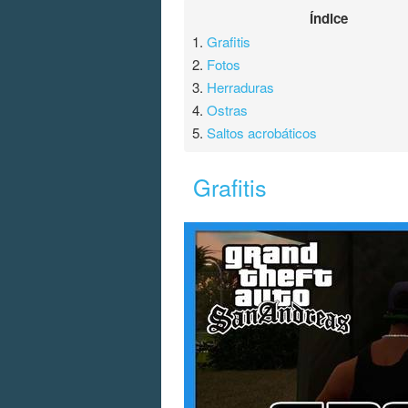
Índice
1.
Grafitis
2.
Fotos
3.
Herraduras
4.
Ostras
5.
Saltos acrobáticos
Grafitis