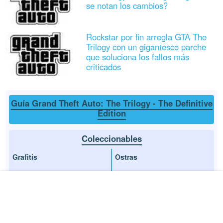
se notan los cambios?
Rockstar por fin arregla GTA The
Trilogy con un gigantesco parche
que soluciona los fallos más
criticados
Guía Grand Theft Auto: The Trilogy - The Definitive
Edition
Coleccionables
Grafitis
Ostras
Fotos
Saltos acrobáticos
Herraduras
Conseguir el 100%