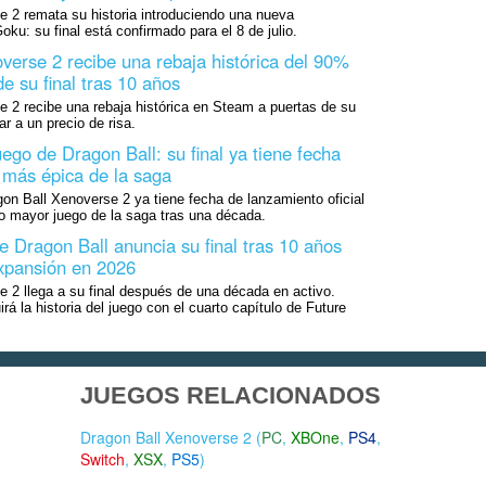
e 2 remata su historia introduciendo una nueva
ku: su final está confirmado para el 8 de julio.
verse 2 recibe una rebaja histórica del 90%
e su final tras 10 años
 2 recibe una rebaja histórica en Steam a puertas de su
r a un precio de risa.
ego de Dragon Ball: su final ya tiene fecha
 más épica de la saga
on Ball Xenoverse 2 ya tiene fecha de lanzamiento oficial
do mayor juego de la saga tras una década.
e Dragon Ball anuncia su final tras 10 años
xpansión en 2026
 2 llega a su final después de una década en activo.
á la historia del juego con el cuarto capítulo de Future
JUEGOS RELACIONADOS
Dragon Ball Xenoverse 2 (
PC
,
XBOne
,
PS4
,
Switch
,
XSX
,
PS5
)