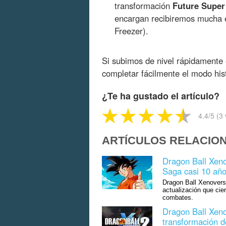
transformación
Future Super
encargan recibiremos mucha ex
Freezer).
Si subimos de nivel rápidamente
completar fácilmente el modo hist
¿Te ha gustado el artículo?
4.4
/5 (
3
ARTÍCULOS RELACIO
Dragon Ball Xenov
Saga casi 10 añ
Dragon Ball Xenoverse
actualización que cie
combates.
Dragon Ball Xeno
transformación d