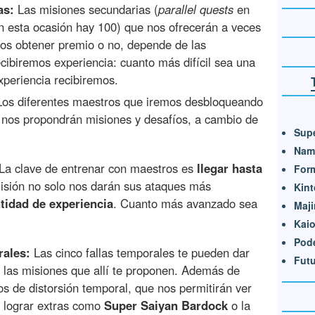
as:
Las misiones secundarias (
parallel quests
en
n esta ocasión hay 100) que nos ofrecerán a veces
s obtener premio o no, depende de las
ecibiremos experiencia: cuanto más difícil sea una
xperiencia recibiremos.
os diferentes maestros que iremos desbloqueando
nos propondrán misiones y desafíos, a cambio de
Supe
Nam
 La clave de entrenar con maestros es
llegar hasta
For
misión no solo nos darán sus ataques más
Kin
tidad de experiencia
. Cuanto más avanzado sea
Maji
Kai
Pod
rales:
Las cinco fallas temporales te pueden dar
Futu
 las misiones que allí te proponen. Además de
s de distorsión temporal, que nos permitirán ver
 lograr extras como
Super Saiyan Bardock
o la