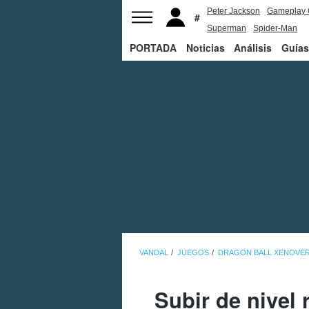
Peter Jackson
Gameplay 
Superman
Spider-Man
PORTADA
Noticias
Análisis
Guías
VANDAL
JUEGOS
DRAGON BALL XENOVER
Subir de nivel 