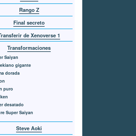
Rango Z
Final secreto
Transferir de Xenoverse 1
Transformaciones
r Saiyan
ekiano gigante
ma dorada
ton
n puro
oken
er desatado
re Super Saiyan
Steve Aoki