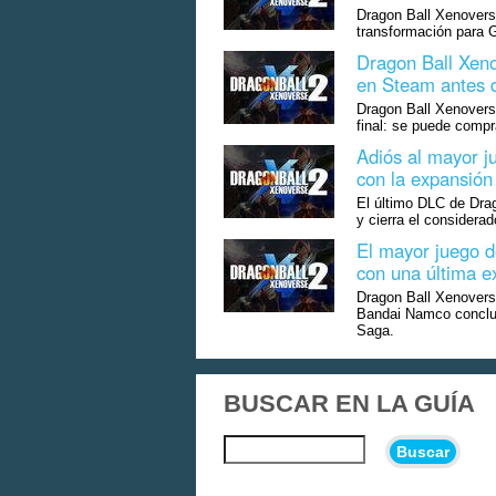
Dragon Ball Xenovers
transformación para Go
Dragon Ball Xeno
en Steam antes d
Dragon Ball Xenoverse
final: se puede compra
Adiós al mayor ju
con la expansión
El último DLC de Drag
y cierra el considera
El mayor juego d
con una última e
Dragon Ball Xenoverse
Bandai Namco concluir
Saga.
BUSCAR EN LA GUÍA
Buscar