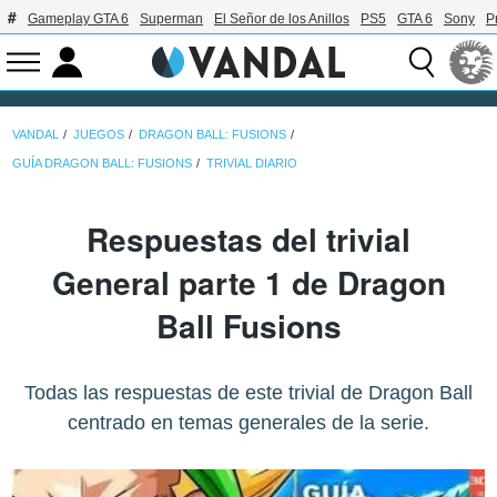
Gameplay GTA 6
Superman
El Señor de los Anillos
PS5
GTA 6
Sony
P
VANDAL
JUEGOS
DRAGON BALL: FUSIONS
GUÍA DRAGON BALL: FUSIONS
TRIVIAL DIARIO
Respuestas del trivial
General parte 1 de Dragon
Ball Fusions
Todas las respuestas de este trivial de Dragon Ball
centrado en temas generales de la serie.