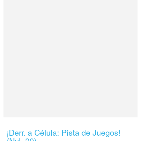
¡Derr. a Célula: Pista de Juegos!
(Nvl. 29)