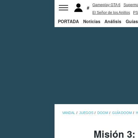
Gameplay GTA 6
Superm
El Señor de los Anillos
PS
PORTADA
Noticias
Análisis
Guías
VANDAL
JUEGOS
DOOM
GUÍA DOOM
H
Misión 3: