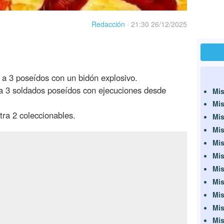
Redacción
·
21:30 26/12/2025
a 3 poseídos con un bidón explosivo.
 3 soldados poseídos con ejecuciones desde
Mis
Mis
ra 2 coleccionables.
Mis
Mis
Mis
Mis
Mis
Mis
Mis
Mis
Mis