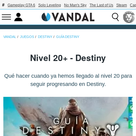
Gameplay GTA 6
Solo Leveling
No Man's Sky
The Last of Us
Steam
Ca
VANDAL
JUEGOS
DESTINY
GUÍA DESTINY
Nivel 20+ - Destiny
Qué hacer cuando ya hemos llegado al nivel 20 para
seguir progresando en Destiny.