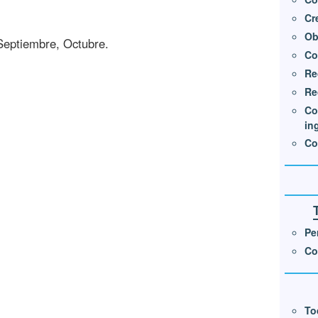
Cr
Ob
 Septiembre, Octubre.
Co
Re
Re
Co
in
Co
Pe
Co
To