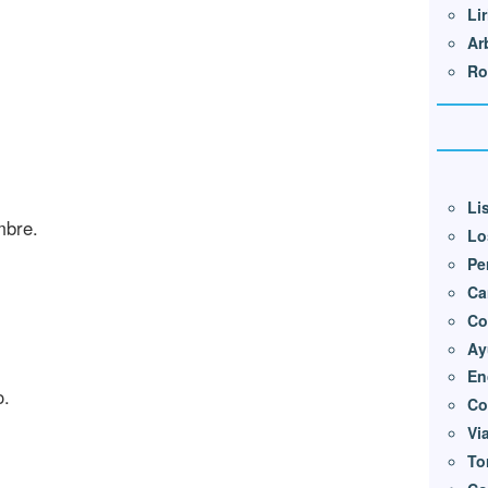
Lir
Ar
Ro
Li
mbre.
Lo
Pe
Ca
Co
Ay
En
.
Co
Vi
To