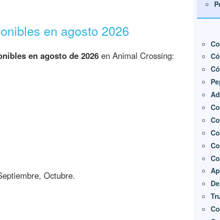
P
ponibles en agosto 2026
Co
onibles en agosto de 2026
en Animal Crossing:
Có
Có
Pe
Ad
Co
Co
Co
Co
Co
Ap
 Septiembre, Octubre.
De
Tr
Co