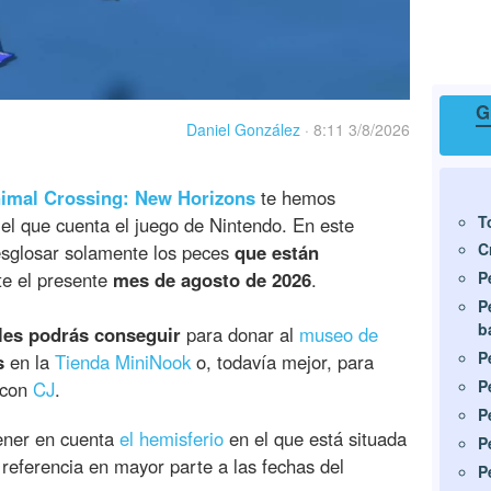
G
Daniel González
·
8:11 3/8/2026
imal Crossing: New Horizons
te hemos
T
el que cuenta el juego de Nintendo. En este
C
sglosar solamente los peces
que están
te el presente
mes de agosto de 2026
.
P
P
b
les podrás conseguir
para donar al
museo de
P
s
en la
Tienda MiniNook
o, todavía mejor, para
P
 con
CJ
.
P
ener en cuenta
el hemisferio
en el que está situada
P
ce referencia en mayor parte a las fechas del
P