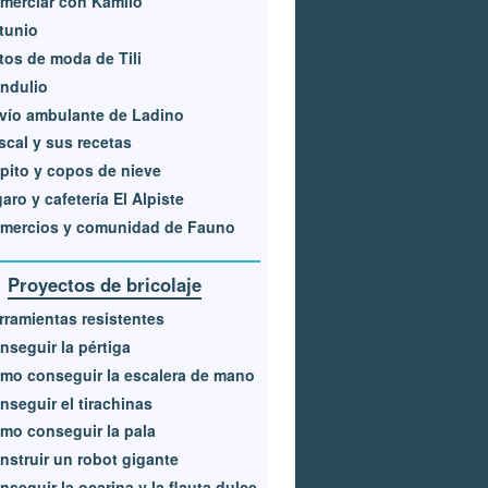
merciar con Kamilo
tunio
tos de moda de Tili
ndulio
vío ambulante de Ladino
scal y sus recetas
pito y copos de nieve
garo y cafetería El Alpiste
mercios y comunidad de Fauno
Proyectos de bricolaje
rramientas resistentes
nseguir la pértiga
mo conseguir la escalera de mano
nseguir el tirachinas
mo conseguir la pala
nstruir un robot gigante
nseguir la ocarina y la flauta dulce