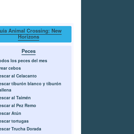
uía Animal Crossing: New
Horizons
Peces
odos los peces del mes
rear cebos
escar al Celacanto
escar tiburón blanco y tiburón
allena
escar al Taimén
escar al Pez Remo
escar Atún
escar tortugas
escar Trucha Dorada