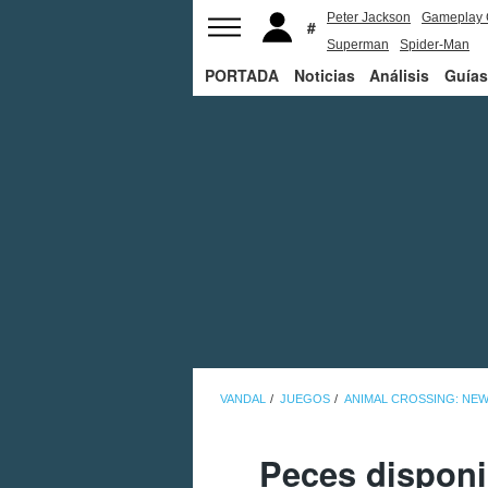
Peter Jackson
Gameplay 
Superman
Spider-Man
PORTADA
Noticias
Análisis
Guías
VANDAL
JUEGOS
ANIMAL CROSSING: NE
Peces disponi