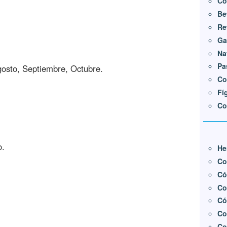
Co
Be
Re
Ga
Na
Pa
gosto, Septiembre, Octubre.
Co
Fí
Co
.
He
Co
Có
Co
Có
Co
Co