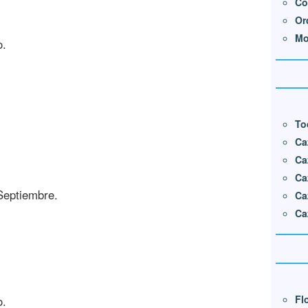
Co
Or
Mo
.
To
Ca
Ca
Ca
 Septiembre.
Ca
Ca
Fl
.