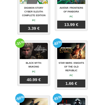
DIGIMON STORY
AVATAR: FRONTIERS
CYBER SLEUTH:
OF PANDORA
COMPLETE EDITION
PC
PC
13.99 €
3.39 €
-31%
-82%
BLACK MYTH:
STAR WARS: KNIGHTS
WUKONG
OF THE OLD
REPUBLIC
PC
PC
40.99 €
1.66 €
-50%
-91%