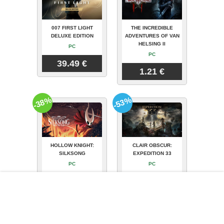
007 FIRST LIGHT
THE INCREDIBLE
DELUXE EDITION
ADVENTURES OF VAN
HELSING II
PC
PC
39.49 €
1.21 €
-38%
-53%
HOLLOW KNIGHT:
CLAIR OBSCUR:
SILKSONG
EXPEDITION 33
PC
PC
11.99 €
23.29 €
-55%
-35%