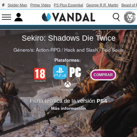
Spider-Man
Prime Video
PS Plus Essential
George R.R. Martin
Beast of 
Sekiro: Shadows Die Twice
Género/s:
Action-RPG
/
Hack and Slash
/
Tipo Souls
Plataformas:
COMPRAR
Ficha técnica de la versión
PS4
Más información