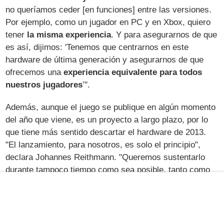
no queríamos ceder [en funciones] entre las versiones.
Por ejemplo, como un jugador en PC y en Xbox, quiero
tener
la misma experiencia
. Y para asegurarnos de que
es así, dijimos: 'Tenemos que centrarnos en este
hardware de última generación y asegurarnos de que
ofrecemos una
experiencia equivalente para todos
nuestros jugadores
’".
Además, aunque el juego se publique en algún momento
del año que viene, es un proyecto a largo plazo, por lo
que tiene más sentido descartar el hardware de 2013.
"El lanzamiento, para nosotros, es solo el principio",
declara Johannes Reithmann. "Queremos sustentarlo
durante tampoco tiempo como sea posible, tanto como
la gente quiera jugarlo, tanto como sea interesante
hacerlo.
Tenemos muchas ideas más:
imposibilizaciones, nuevos entornos para los mapas,
y también nuevas mecánicas de gestión
". Lo que está