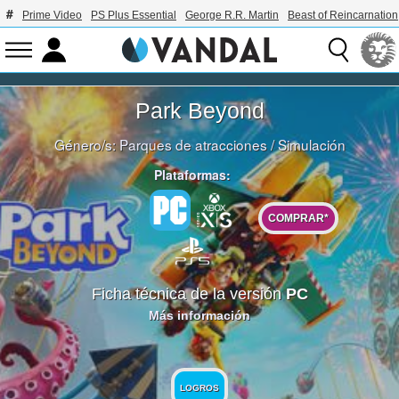
Prime Video
PS Plus Essential
George R.R. Martin
Beast of Reincarnation
Park Beyond
Género/s:
Parques de atracciones
/
Simulación
Plataformas:
COMPRAR*
Ficha técnica de la versión
PC
Más información
LOGROS