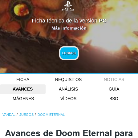
Ficha técnica de la versión
PC
Más información
LOGROS
FICHA
REQUISITOS
NOTICIAS
AVANCES
ANÁLISIS
GUÍA
IMÁGENES
VÍDEOS
BSO
VANDAL
JUEGOS
DOOM ETERNAL
Avances de Doom Eternal para