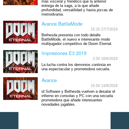
más visceral y frenético que la anterior
entrega de la saga, a la que añade
profundidad, versatilidad y hasta pizcas de
metroidvania.
Avance BattleMode
15:20 27/7/2019
Bethesda presenta con todo detalle
BattleMode, el nuevo e interesante modo
multijugador competitivo de Doom Eternal.
Impresiones E3 2019
2:50 10/6/2019
La lucha contra los demonios continúa en
una espectacular y prometedora secuela.
Avance
15:50 14/8/2018
id Software y Bethesda vuelven a desatar el
infierno en consolas y PC con una secuela
prometedora que añade interesantes
novedades jugables.