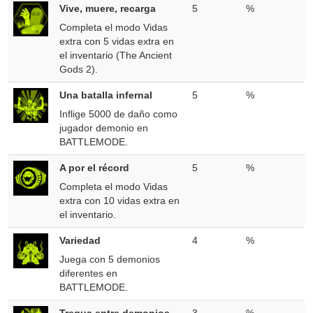
Vive, muere, recarga
5
%
Completa el modo Vidas
extra con 5 vidas extra en
el inventario (The Ancient
Gods 2).
Una batalla infernal
5
%
Inflige 5000 de daño como
jugador demonio en
BATTLEMODE.
A por el récord
5
%
Completa el modo Vidas
extra con 10 vidas extra en
el inventario.
Variedad
4
%
Juega con 5 demonios
diferentes en
BATTLEMODE.
Tregua entre demonios
3
%