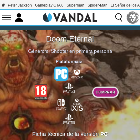
Peter Jackson
Gameplay GTA 6
Superman
Spider-Man
El Señor de los A
Doom Eternal
Género/s:
Shooter en primera persona
Plataformas:
COMPRAR
Ficha técnica de la versión
PC